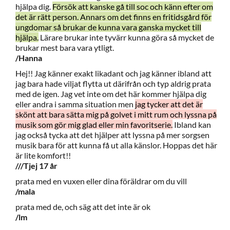
hjälpa dig.
Försök att kanske gå till soc och känn efter om
det är rätt person. Annars om det finns en fritidsgård för
ungdomar så brukar de kunna vara ganska mycket till
hjälpa.
Lärare brukar inte tyvärr kunna göra så mycket de
brukar mest bara vara ytligt.
/Hanna
Hej!! Jag känner exakt likadant och jag känner ibland att
jag bara hade viljat flytta ut därifrån och typ aldrig prata
med de igen. Jag vet inte om det här kommer hjälpa dig
eller andra i samma situation men
jag tycker att det är
skönt att bara sätta mig på golvet i mitt rum och lyssna på
musik som gör mig glad eller min favoritserie.
Ibland kan
jag också tycka att det hjälper att lyssna på mer sorgsen
musik bara för att kunna få ut alla känslor. Hoppas det här
är lite komfort!!
///Tjej 17 år
prata med en vuxen eller dina föräldrar om du vill
/mala
prata med de, och säg att det inte är ok
/lm