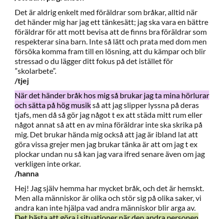
Det är aldrig enkelt med föräldrar som bråkar, alltid när
det händer mig har jag ett tänkesätt; jag ska vara en bättre
föräldrar för att mott bevisa att de finns bra föräldrar som
respekterar sina barn. Inte så lätt och prata med dom men
försöka komma fram till en lösning, att du kämpar och blir
stressad o du lägger ditt fokus på det istället för
”skolarbete”.
/tjej
När det händer bråk hos mig så brukar jag ta mina hörlurar
och sätta på hög musik
så att jag slipper lyssna på deras
tjafs, men då så gör jag något t ex att städa mitt rum eller
något annat så att en av mina föräldrar inte ska skrika på
mig. Det brukar hända mig också att jag är ibland lat att
göra vissa grejer men jag brukar tänka är att om jag t ex
plockar undan nu så kan jag vara ifred senare även om jag
verkligen inte orkar.
/hanna
Hej! Jag själv hemma har mycket bråk, och det är hemskt.
Men alla människor är olika och stör sig på olika saker, vi
andra kan inte hjälpa vad andra människor blir arga av.
Det bästa att göra i situationer när den andra personen