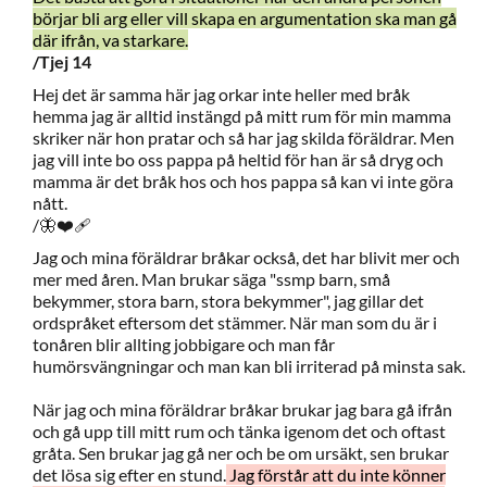
börjar bli arg eller vill skapa en argumentation ska man gå
där ifrån, va starkare.
/Tjej 14
Hej det är samma här jag orkar inte heller med bråk
hemma jag är alltid instängd på mitt rum för min mamma
skriker när hon pratar och så har jag skilda föräldrar. Men
jag vill inte bo oss pappa på heltid för han är så dryg och
mamma är det bråk hos och hos pappa så kan vi inte göra
nått.
/🦋❤️‍🩹
Jag och mina föräldrar bråkar också, det har blivit mer och
mer med åren. Man brukar säga "ssmp barn, små
bekymmer, stora barn, stora bekymmer", jag gillar det
ordspråket eftersom det stämmer. När man som du är i
tonåren blir allting jobbigare och man får
humörsvängningar och man kan bli irriterad på minsta sak.
När jag och mina föräldrar bråkar brukar jag bara gå ifrån
och gå upp till mitt rum och tänka igenom det och oftast
gråta. Sen brukar jag gå ner och be om ursäkt, sen brukar
det lösa sig efter en stund.
Jag förstår att du inte könner