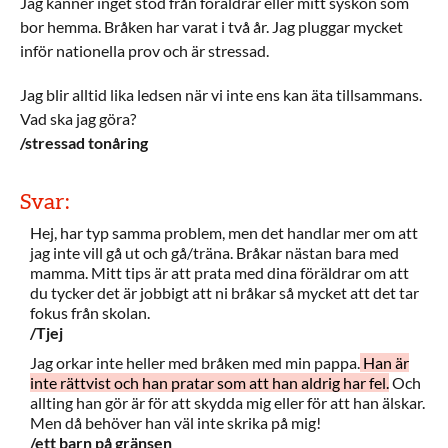
Jag känner inget stöd från föräldrar eller mitt syskon som
bor hemma. Bråken har varat i två år. Jag pluggar mycket
inför nationella prov och är stressad.
Jag blir alltid lika ledsen när vi inte ens kan äta tillsammans.
Vad ska jag göra?
/stressad tonåring
Svar:
Hej, har typ samma problem, men det handlar mer om att
jag inte vill gå ut och gå/träna. Bråkar nästan bara med
mamma. Mitt tips är att prata med dina föräldrar om att
du tycker det är jobbigt att ni bråkar så mycket att det tar
fokus från skolan.
/Tjej
Jag orkar inte heller med bråken med min pappa.
Han är
inte rättvist och han pratar som att han aldrig har fel.
Och
allting han gör är för att skydda mig eller för att han älskar.
Men då behöver han väl inte skrika på mig!
/ett barn på gränsen