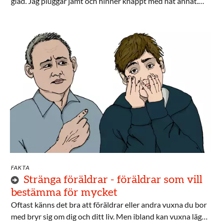
glad. Jag pluggar jämt och hinner knappt med nåt annat.
Har ni tips för hur jag kan må bättre men behålla bra betyg?
FAKTA
Stränga föräldrar - föräldrar som vill
bestämma för mycket
Oftast känns det bra att föräldrar eller andra vuxna du bor
med bryr sig om dig och ditt liv. Men ibland kan vuxna lägga