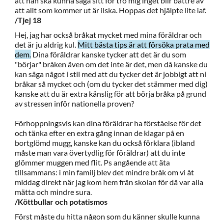
att han ska kunna säga sitt för tro mig inget blir bättre av
att allt som kommer ut är ilska. Hoppas det hjälpte lite iaf.
/Tjej 18
Hej, jag har också bråkat mycket med mina föräldrar och
det är ju aldrig kul.
Mitt bästa tips är att försöka prata med
dem.
Dina föräldrar kanske tycker att det är du som
"börjar" bråken även om det inte är det, men då kanske du
kan säga något i stil med att du tycker det är jobbigt att ni
bråkar så mycket och (om du tycker det stämmer med dig)
kanske att du är extra känslig för att börja bråka på grund
av stressen inför nationella proven?
Förhoppningsvis kan dina föräldrar ha förståelse för det
och tänka efter en extra gång innan de klagar på en
bortglömd mugg, kanske kan du också förklara (ibland
måste man vara övertydlig för föräldrar) att du inte
glömmer muggen med flit. Ps angående att äta
tillsammans: i min familj blev det mindre bråk om vi åt
middag direkt när jag kom hem från skolan för då var alla
mätta och mindre sura.
/Köttbullar och potatismos
Först måste du hitta någon som du känner skulle kunna