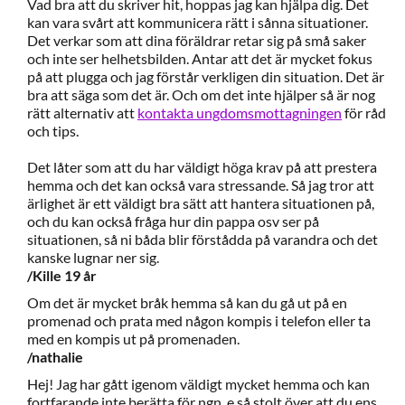
Vad bra att du skriver hit, hoppas jag kan hjälpa dig. Det
kan vara svårt att kommunicera rätt i sånna situationer.
Det verkar som att dina föräldrar retar sig på små saker
och inte ser helhetsbilden. Antar att det är mycket fokus
på att plugga och jag förstår verkligen din situation. Det är
bra att säga som det är. Och om det inte hjälper så är nog
rätt alternativ att
kontakta ungdomsmottagningen
för råd
och tips.
Det låter som att du har väldigt höga krav på att prestera
hemma och det kan också vara stressande. Så jag tror att
ärlighet är ett väldigt bra sätt att hantera situationen på,
och du kan också fråga hur din pappa osv ser på
situationen, så ni båda blir förstådda på varandra och det
kanske lugnar ner sig.
/Kille 19 år
Om det är mycket bråk hemma så kan du gå ut på en
promenad och prata med någon kompis i telefon eller ta
med en kompis ut på promenaden.
/nathalie
Hej! Jag har gått igenom väldigt mycket hemma och kan
fortfarande inte berätta för ngn, e så stolt över att du ens