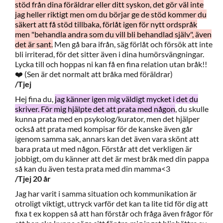
stöd från dina föräldrar eller ditt syskon, det gör väl inte
jag heller riktigt men om du börjar ge de stöd kommer du
säkert att få stöd tillbaka, förlåt igen för nytt ordspråk
men "behandla andra som du vill bli behandlad själv", även
det är sant.
Men gå bara ifrån, säg förlåt och försök att inte
bli irriterad, för det sitter även i dina humörsvängningar.
Lycka till och hoppas ni kan få en fina relation utan bråk!!
❤️ (Sen är det normalt att bråka med föräldrar)
/Tjej
Hej fina du,
jag känner igen mig väldigt mycket i det du
skriver. För mig hjälpte det att prata med någon
, du skulle
kunna prata med en psykolog/kurator, men det hjälper
också att prata med kompisar för de kanske även går
igenom samma sak, annars kan det även vara skönt att
bara prata ut med någon. Förstår att det verkligen är
jobbigt, om du känner att det är mest bråk med din pappa
så kan du även testa prata med din mamma<3
/Tjej 20 år
Jag har varit i samma situation och kommunikation är
otroligt viktigt, uttryck varför det kan ta lite tid för dig att
fixa t ex koppen så att han förstår och fråga även frågor för