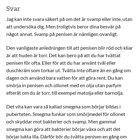
Svar
Jag kan inte svara säkert på om det är svamp eller inte, utan
att undersöka dig. Men troligtvis beror dina besvär på
något annat. Svamp på penisen är nämligen ovanligt.
Den vanligaste anledningen till att penisen blir röd och kliar
är att huden är torr. Det kan bero på att du har tvättat
penisen för ofta. Eller för att du har använt tvål eller
duschkräm som torkar ut. Tvätta inte oftare än en gång om
dagen och använd bara vatten för att göra rent. Du kan
smörja in penisen och ollonet med en olja utan parfym
efteråt om du är torr, till exempel matolja eller barnolja.
Det vita kan vara så kallad smegma som börjar bildas i
puberteten. Smegma funkar som smörjmedel för ollonet
och skyddar mot bakterier och svamp. Men gammal
smegma kan göra att bakterier börjar växa och att det
börjar lukta illa. Därför bör du tvätta penisen en gång om