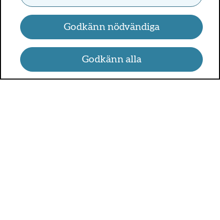
Godkänn nödvändiga
Godkänn alla
UMO.se - om sex, hälsa och
relationer
UMO är en webbplats för alla som är mellan 13 och 25 år.
På UMO.se kan du få kunskap om kroppen, sex, relationer,
psykisk hälsa, alkohol och droger, självkänsla och mycket