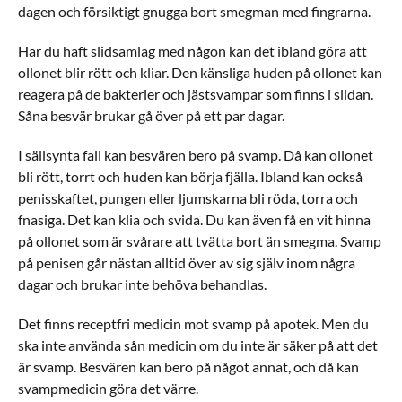
dagen och försiktigt gnugga bort smegman med fingrarna.
Har du haft slidsamlag med någon kan det ibland göra att
ollonet blir rött och kliar. Den känsliga huden på ollonet kan
reagera på de bakterier och jästsvampar som finns i slidan.
Såna besvär brukar gå över på ett par dagar.
I sällsynta fall kan besvären bero på svamp. Då kan ollonet
bli rött, torrt och huden kan börja fjälla. Ibland kan också
penisskaftet, pungen eller ljumskarna bli röda, torra och
fnasiga. Det kan klia och svida. Du kan även få en vit hinna
på ollonet som är svårare att tvätta bort än smegma. Svamp
på penisen går nästan alltid över av sig själv inom några
dagar och brukar inte behöva behandlas.
Det finns receptfri medicin mot svamp på apotek. Men du
ska inte använda sån medicin om du inte är säker på att det
är svamp. Besvären kan bero på något annat, och då kan
svampmedicin göra det värre.