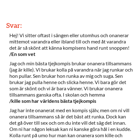
Svar:
Hej! Vi sitter oftast i sängen eller utomhus och onanerar
mittemot varandra eller ibland till och med åt varandra
det är så skönt att känna kompisens hand runt snoppen!
/En som vet
Jag och min bästa tjejkompis brukar onanera tillsammans
(jag är kille). Vi brukar kolla på varandra när jag runkar och
hon pullar. Sen brukar hon runka av mig och suga. Sen
brukar jag pulla henne och slicka henne. Vi bara gör det
som är skönt och vi är bara vänner. Vi brukar onanera
tillsammans ganska ofta. I skolan och hemma
/kille som har världens bästa tjejkompis
Jag har inte onanerat med en kompis själv, men om ni vill
onanera tillsammans så är det bäst att runka. Dock kan
det gå över till sex och om du inte vill det säg det innan.
Om ni har någon leksak kan ni kanske göra hål i en kudde.
Kolla runt på umo hur man kan onanera som kille och