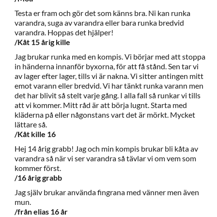
Testa er fram och gör det som känns bra. Ni kan runka
varandra, suga av varandra eller bara runka bredvid
varandra. Hoppas det hjälper!
/Kåt 15 årig kille
Jag brukar runka med en kompis. Vi börjar med att stoppa
in händerna innanför byxorna, för att få stånd. Sen tar vi
av lager efter lager, tills vi är nakna. Vi sitter antingen mitt
emot varann eller bredvid. Vi har tänkt runka varann men
det har blivit så stelt varje gång. I alla fall så runkar vi tills
att vi kommer. Mitt råd är att börja lugnt. Starta med
kläderna på eller någonstans vart det är mörkt. Mycket
lättare så.
/Kåt kille 16
Hej 14 årig grabb! Jag och min kompis brukar bli kåta av
varandra så när vi ser varandra så tävlar vi om vem som
kommer först.
/16 årig grabb
Jag själv brukar använda fingrana med vänner men även
mun.
/från elias 16 år