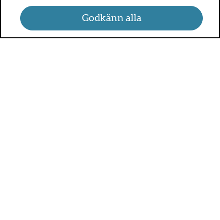
Godkänn alla
UMO.se - om sex, hälsa och
relationer
UMO är en webbplats för alla som är mellan 13 och 25 år.
På UMO.se kan du få kunskap om kroppen, sex, relationer,
psykisk hälsa, alkohol och droger, självkänsla och mycket
annat.
Sveriges alla regioner är med och betalar för UMO.