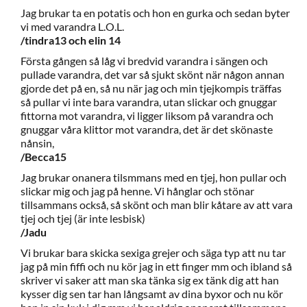
Jag brukar ta en potatis och hon en gurka och sedan byter
vi med varandra L.O.L.
/tindra13 och elin 14
Första gången så låg vi bredvid varandra i sängen och
pullade varandra, det var så sjukt skönt när någon annan
gjorde det på en, så nu när jag och min tjejkompis träffas
så pullar vi inte bara varandra, utan slickar och gnuggar
fittorna mot varandra, vi ligger liksom på varandra och
gnuggar våra klittor mot varandra, det är det skönaste
nånsin,
/Becca15
Jag brukar onanera tilsmmans med en tjej, hon pullar och
slickar mig och jag på henne. Vi hånglar och stönar
tillsammans också, så skönt och man blir kåtare av att vara
tjej och tjej (är inte lesbisk)
/Jadu
Vi brukar bara skicka sexiga grejer och säga typ att nu tar
jag på min fiffi och nu kör jag in ett finger mm och ibland så
skriver vi saker att man ska tänka sig ex tänk dig att han
kysser dig sen tar han långsamt av dina byxor och nu kör