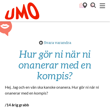
Till startsidan för Umo
M
Svara varandra
Hur gör ni när ni
onanerar med en
kompis?
Hej. Jag och en vän ska kanske onanera. Hur gör ni när ni
onanerar med en kompis?
/14 årig grabb