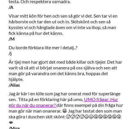
testa. Och respektera varnadra.
/A
Visar mitt kön för hen och sen så gör vi det. Sen tar vi en
hårborste och tar den ut och in. Skitskönt och sen så
kysstes vi och hånglade även om vi inte va ihop, så man
fick känna på hur det känns.
/M
Du borde förklara lite mer i detalj..?
/j
Är tjej men har gjort det med både killar och tjejer. Det har
varit så så att vi börjat onanera på oss själva och sen att
man gör på varandra om det känns bra, hoppas det
hjälpte.
/Alias
Jag är kär i en kille som jag har onerat med för superlänge
sen. Titta på en förklaring här på umo,
UMO frågar: Hur
gör du när du onanerar?
där finns exempel på din fråga hur
man gör när man onanerar. 😁 Jag har testat den som man
ska göra i duschen skit skönt 🥵🥵🥵🥵😃😃🤤🤤🤤🤤🤤🤤
💋
/Moa