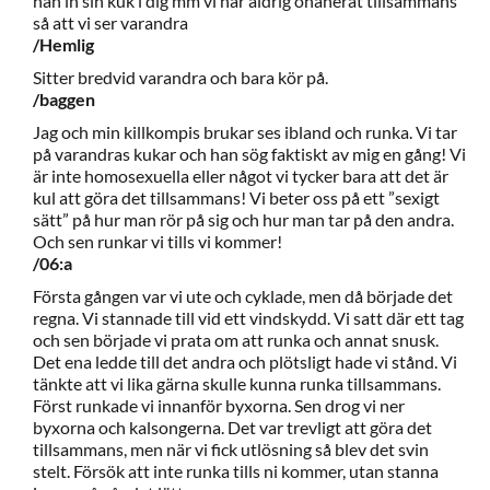
han in sin kuk i dig mm vi har aldrig onanerat tillsammans
så att vi ser varandra
/Hemlig
Sitter bredvid varandra och bara kör på.
/baggen
Jag och min killkompis brukar ses ibland och runka. Vi tar
på varandras kukar och han sög faktiskt av mig en gång! Vi
är inte homosexuella eller något vi tycker bara att det är
kul att göra det tillsammans! Vi beter oss på ett ”sexigt
sätt” på hur man rör på sig och hur man tar på den andra.
Och sen runkar vi tills vi kommer!
/06:a
Första gången var vi ute och cyklade, men då började det
regna. Vi stannade till vid ett vindskydd. Vi satt där ett tag
och sen började vi prata om att runka och annat snusk.
Det ena ledde till det andra och plötsligt hade vi stånd. Vi
tänkte att vi lika gärna skulle kunna runka tillsammans.
Först runkade vi innanför byxorna. Sen drog vi ner
byxorna och kalsongerna. Det var trevligt att göra det
tillsammans, men när vi fick utlösning så blev det svin
stelt. Försök att inte runka tills ni kommer, utan stanna