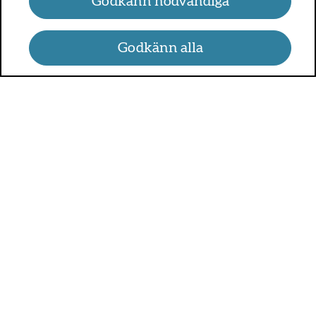
Godkänn nödvändiga
Godkänn alla
UMO.se - om sex, hälsa och
relationer
UMO är en webbplats för alla som är mellan 13 och 25 år.
På UMO.se kan du få kunskap om kroppen, sex, relationer,
psykisk hälsa, alkohol och droger, självkänsla och mycket
annat.