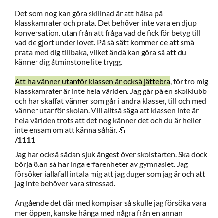
Det som nog kan göra skillnad är att hälsa på
klasskamrater och prata. Det behöver inte vara en djup
konversation, utan från att fråga vad de fick för betyg till
vad de gjort under lovet. På så sätt kommer de att små
prata med dig tillbaka, vilket ändå kan göra så att du
känner dig åtminstone lite trygg.
Att ha vänner utanför klassen är också jättebra
, för tro mig
klasskamrater är inte hela världen. Jag går på en skolklubb
och har skaffat vänner som går i andra klasser, till och med
vänner utanför skolan. Vill alltså säga att klassen inte är
hela världen trots att det nog känner det och du är heller
inte ensam om att känna såhär. 💪🏼
/1111
Jag har också sådan sjuk ångest över skolstarten. Ska dock
börja 8.an så har inga erfarenheter av gymnasiet. Jag
försöker iallafall intala mig att jag duger som jag är och att
jag inte behöver vara stressad.
Angående det där med kompisar så skulle jag försöka vara
mer öppen, kanske hänga med några från en annan