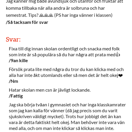
Jag känner mig både avundsjuk och utanför och fruktar att
komma tillbaka när alla andra är solbruna och har
semestrat. Tips? 🙏🙏🙏 (PS har inga vänner i klassen)
/Så tacksam för svar
Svar:
Fixa till dig innan skolan ordentligt och snacka med folk
som inte är så populära så du har några att prata med👍
/9an kille
Försök prata lite med några du tror du kan klicka med och
alla har inte åkt utomlands eller så men det är helt okej❤️
/Nm
Hatar skolan men csn är jävligt lockande.
/Fattig
Jag ska börja tvåan i gymnasiet och har inga klasskamrater
som jag kan kalla för vänner (då jag precis som du varit
sjukskriven väldigt mycket). Trots hur jobbigt det än kan
vara är detta faktiskt helt okej. Man behöver inte vara vän
med alla, och om man inte klickar så klickas man inte.