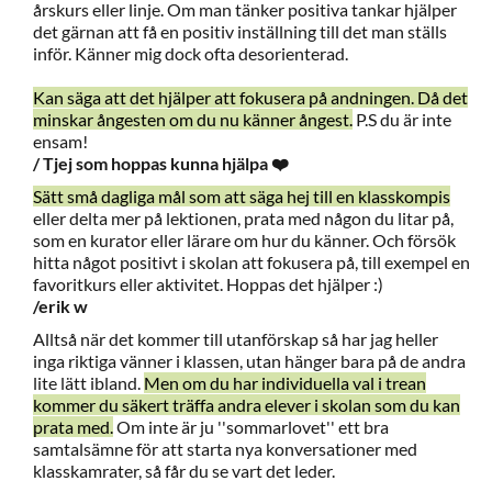
årskurs eller linje. Om man tänker positiva tankar hjälper
det gärnan att få en positiv inställning till det man ställs
inför. Känner mig dock ofta desorienterad.
Kan säga att det hjälper att fokusera på andningen. Då det
minskar ångesten om du nu känner ångest.
P.S du är inte
ensam!
/ Tjej som hoppas kunna hjälpa ❤️
Sätt små dagliga mål som att säga hej till en klasskompis
eller delta mer på lektionen, prata med någon du litar på,
som en kurator eller lärare om hur du känner. Och försök
hitta något positivt i skolan att fokusera på, till exempel en
favoritkurs eller aktivitet. Hoppas det hjälper :)
/erik w
Alltså när det kommer till utanförskap så har jag heller
inga riktiga vänner i klassen, utan hänger bara på de andra
lite lätt ibland.
Men om du har individuella val i trean
kommer du säkert träffa andra elever i skolan som du kan
prata med.
Om inte är ju ''sommarlovet'' ett bra
samtalsämne för att starta nya konversationer med
klasskamrater, så får du se vart det leder.