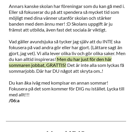
Annars kanske skolan har föreningar som du kan gå med i.
Eller så fokuserar du på att spendera så mycket tid som
möjligt med dina vänner utanför skolan och stärker
banden med dem ännu mer! :D Skolans uppgift är ju
främst att utbilda, även fast det sociala är viktigt.
Vad gäller avundsjuka så tycker jag själv att du INTE ska
fokusera på vad andra gör eller har gjort. (Lättare sagt än
gjort, jag vet). Vi alla lever olika liv och gör olika saker. Men
du kan alltid inspireras!
Men du har just för den här
sommaren jobbat, GRATTIS!
Det är inte alla som lyckas få
sommarjobb. Där har DU något att skryta om..!
Du kan åka iväg med kompisar en annan sommar!
Fokusera på det som kommer för DIG nu istället. Lycka till
med allt!!!
/06:a