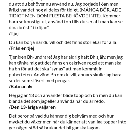
du att du behöver nu använd nu. Jag började i 6an men
ärligt var det nog alldeles för tidigt. (MÅNGA BÖRJADE
TIDIGT MEN DOM FLESTA BEHÖVDE INTE). Kommer
bara se konstigt ut, använd top tills du ser att man kan se
dina bröst ” i tröjan”.
/Tjej
Du kan börja när du vill och det finns storlekar för alla!
/Från en tjej
Tjenixen Bh-undrare! Jag har aldrig haft Bh själv, men jag
kan tänka mig att det finns en oskriven regel att man ska
ha bh för att det ska "synas" att man kommit in i
puberteten. Använd Bh om du vill, annars skulle jag bara
se det som slöseri med pengar.
/Batman
🦇
Hej jag är 13 och använder både topp och bh men du kan
blanda det som jag eller använda när du är redo.
/Den 13-åriga väljaren
Det beror på vad du känner dig bekväm med och hur
mycket du växer men när du känner att vanliga toppar inte
ger något stöd så brukar det bli ganska lagom.