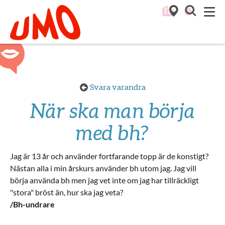
Till startsidan för Umo
M
Svara varandra
När ska man börja
med bh?
Jag är 13 år och använder fortfarande topp är de konstigt?
Nästan alla i min årskurs använder bh utom jag. Jag vill
börja använda bh men jag vet inte om jag har tillräckligt
"stora" bröst än, hur ska jag veta?
/Bh-undrare