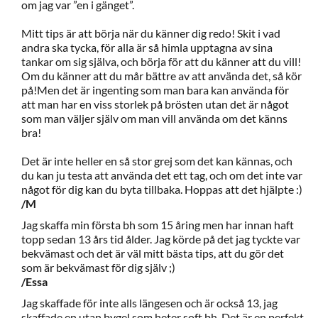
om jag var ”en i gänget”.
Mitt tips är att börja när du känner dig redo! Skit i vad
andra ska tycka, för alla är så himla upptagna av sina
tankar om sig själva, och börja för att du känner att du vill!
Om du känner att du mår bättre av att använda det, så kör
på!Men det är ingenting som man bara kan använda för
att man har en viss storlek på brösten utan det är något
som man väljer själv om man vill använda om det känns
bra!
Det är inte heller en så stor grej som det kan kännas, och
du kan ju testa att använda det ett tag, och om det inte var
något för dig kan du byta tillbaka. Hoppas att det hjälpte :)
/M
Jag skaffa min första bh som 15 åring men har innan haft
topp sedan 13 års tid ålder. Jag körde på det jag tyckte var
bekvämast och det är väl mitt bästa tips, att du gör det
som är bekvämast för dig själv ;)
/Essa
Jag skaffade för inte alls längesen och är också 13, jag
skaffade en utan bygel som heter soft bh. Det är en perfekt