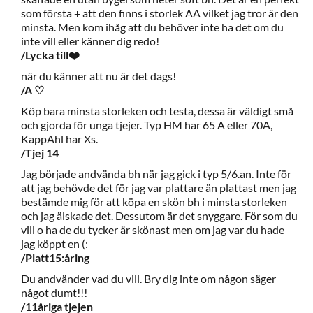
som första + att den finns i storlek AA vilket jag tror är den
minsta. Men kom ihåg att du behöver inte ha det om du
inte vill eller känner dig redo!
/Lycka till❤️
när du känner att nu är det dags!
/A ♡
Köp bara minsta storleken och testa, dessa är väldigt små
och gjorda för unga tjejer. Typ HM har 65 A eller 70A,
KappAhl har Xs.
/Tjej 14
Jag började andvända bh när jag gick i typ 5/6.an. Inte för
att jag behövde det för jag var plattare än plattast men jag
bestämde mig för att köpa en skön bh i minsta storleken
och jag älskade det. Dessutom är det snyggare. För som du
vill o ha de du tycker är skönast men om jag var du hade
jag köppt en (:
/Platt15:åring
Du andvänder vad du vill. Bry dig inte om någon säger
något dumt!!!
/11åriga tjejen