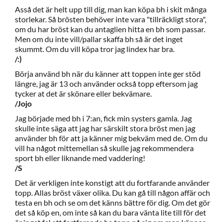
Asså det är helt upp till dig, man kan köpa bh i skit många
storlekar. Så brösten behöver inte vara "tillräckligt stora",
om du har bröst kan du antaglien hitta en bh som passar.
Men om du inte vill/pallar skaffa bh så är det inget
skummt. Om du vill köpa tror jag lindex har bra.
/:)
Börja använd bh när du känner att toppen inte ger stöd
längre, jag är 13 och använder också topp eftersom jag
tycker at det är skönare eller bekvämare.
/Jojo
Jag började med bh i 7:an, fick min systers gamla. Jag
skulle inte säga att jag har särskilt stora bröst men jag
använder bh för att ja känner mig bekväm med de. Om du
vill ha något mittemellan så skulle jag rekommendera
sport bh eller liknande med vaddering!
/S
Det är verkligen inte konstigt att du fortfarande använder
topp. Allas bröst växer olika. Du kan gå till någon affär och
testa en bh och se om det känns bättre för dig. Om det gör
det så köp en, om inte så kan du bara vänta lite till för det