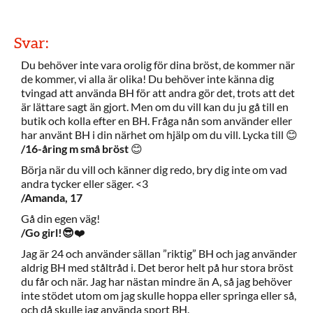
Svar:
Du behöver inte vara orolig för dina bröst, de kommer när
de kommer, vi alla är olika! Du behöver inte känna dig
tvingad att använda BH för att andra gör det, trots att det
är lättare sagt än gjort. Men om du vill kan du ju gå till en
butik och kolla efter en BH. Fråga nån som använder eller
har använt BH i din närhet om hjälp om du vill. Lycka till 😊
/16-åring m små bröst
😊
Börja när du vill och känner dig redo, bry dig inte om vad
andra tycker eller säger. <3
/Amanda, 17
Gå din egen väg!
/Go girl!😎
❤️
Jag är 24 och använder sällan ”riktig” BH och jag använder
aldrig BH med ståltråd i. Det beror helt på hur stora bröst
du får och när. Jag har nästan mindre än A, så jag behöver
inte stödet utom om jag skulle hoppa eller springa eller så,
och då skulle jag använda sport BH.