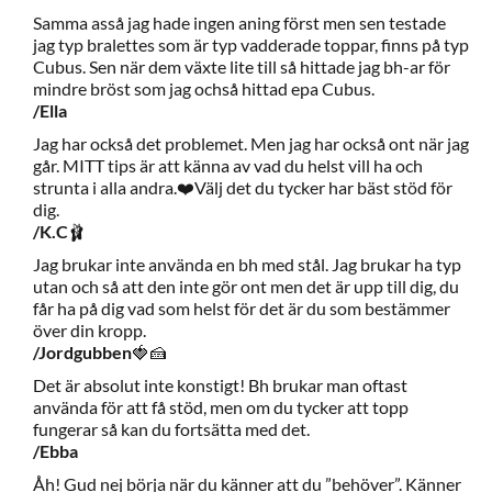
Samma asså jag hade ingen aning först men sen testade
jag typ bralettes som är typ vadderade toppar, finns på typ
Cubus. Sen när dem växte lite till så hittade jag bh-ar för
mindre bröst som jag ochså hittad epa Cubus.
/Ella
Jag har också det problemet. Men jag har också ont när jag
går. MITT tips är att känna av vad du helst vill ha och
strunta i alla andra.❤️Välj det du tycker har bäst stöd för
dig.
/K.C
🩰
Jag brukar inte använda en bh med stål. Jag brukar ha typ
utan och så att den inte gör ont men det är upp till dig, du
får ha på dig vad som helst för det är du som bestämmer
över din kropp.
/Jordgubben
🍓🍰
Det är absolut inte konstigt! Bh brukar man oftast
använda för att få stöd, men om du tycker att topp
fungerar så kan du fortsätta med det.
/Ebba
Åh! Gud nej börja när du känner att du ”behöver”. Känner