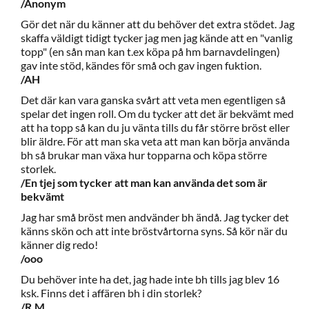
/Anonym
Gör det när du känner att du behöver det extra stödet. Jag
skaffa väldigt tidigt tycker jag men jag kände att en "vanlig
topp" (en sån man kan t.ex köpa på hm barnavdelingen)
gav inte stöd, kändes för små och gav ingen fuktion.
/AH
Det där kan vara ganska svårt att veta men egentligen så
spelar det ingen roll. Om du tycker att det är bekvämt med
att ha topp så kan du ju vänta tills du får större bröst eller
blir äldre. För att man ska veta att man kan börja använda
bh så brukar man växa hur topparna och köpa större
storlek.
/En tjej som tycker att man kan använda det som är
bekvämt
Jag har små bröst men andvänder bh ändå. Jag tycker det
känns skön och att inte bröstvårtorna syns. Så kör när du
känner dig redo!
/ooo
Du behöver inte ha det, jag hade inte bh tills jag blev 16
ksk. Finns det i affären bh i din storlek?
/R.M