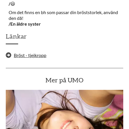
/
😃
Om det finns en bh som passar din bröststorlek, använd
den då!
/En äldre syster
Länkar
Bröst - tjejkropp
Mer på UMO