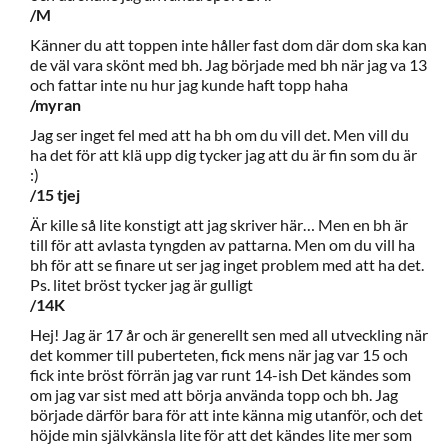
/M
Känner du att toppen inte håller fast dom där dom ska kan
de väl vara skönt med bh. Jag började med bh när jag va 13
och fattar inte nu hur jag kunde haft topp haha
/myran
Jag ser inget fel med att ha bh om du vill det. Men vill du
ha det för att klä upp dig tycker jag att du är fin som du är
:)
/15 tjej
Är kille så lite konstigt att jag skriver här… Men en bh är
till för att avlasta tyngden av pattarna. Men om du vill ha
bh för att se finare ut ser jag inget problem med att ha det.
Ps. litet bröst tycker jag är gulligt
/14K
Hej! Jag är 17 år och är generellt sen med all utveckling när
det kommer till puberteten, fick mens när jag var 15 och
fick inte bröst förrän jag var runt 14-ish Det kändes som
om jag var sist med att börja använda topp och bh. Jag
började därför bara för att inte känna mig utanför, och det
höjde min självkänsla lite för att det kändes lite mer som