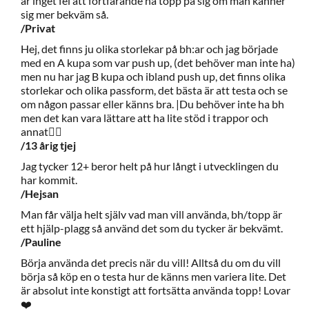
är inget fel att fortfarande ha topp på sig om man känner
sig mer bekväm så.
/Privat
Hej, det finns ju olika storlekar på bh:ar och jag började
med en A kupa som var push up, (det behöver man inte ha)
men nu har jag B kupa och ibland push up, det finns olika
storlekar och olika passform, det bästa är att testa och se
om någon passar eller känns bra. |Du behöver inte ha bh
men det kan vara lättare att ha lite stöd i trappor och
annat👍🏻
/13 årig tjej
Jag tycker 12+ beror helt på hur långt i utvecklingen du
har kommit.
/Hejsan
Man får välja helt själv vad man vill använda, bh/topp är
ett hjälp-plagg så använd det som du tycker är bekvämt.
/Pauline
Börja använda det precis när du vill! Alltså du om du vill
börja så köp en o testa hur de känns men variera lite. Det
är absolut inte konstigt att fortsätta använda topp! Lovar
❤️