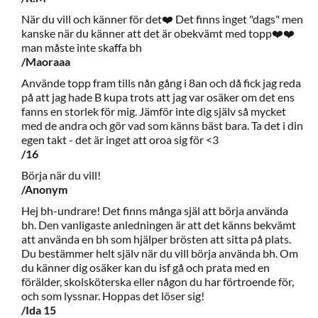
När du vill och känner för det❤️ Det finns inget "dags" men
kanske när du känner att det är obekvämt med topp❤️❤️
man måste inte skaffa bh
/Maoraaa
Använde topp fram tills nån gång i 8an och då fick jag reda
på att jag hade B kupa trots att jag var osäker om det ens
fanns en storlek för mig. Jämför inte dig själv så mycket
med de andra och gör vad som känns bäst bara. Ta det i din
egen takt - det är inget att oroa sig för <3
/16
Börja när du vill!
/Anonym
Hej bh-undrare! Det finns många själ att börja använda
bh. Den vanligaste anledningen är att det känns bekvämt
att använda en bh som hjälper brösten att sitta på plats.
Du bestämmer helt själv när du vill börja använda bh. Om
du känner dig osäker kan du isf gå och prata med en
förälder, skolsköterska eller någon du har förtroende för,
och som lyssnar. Hoppas det löser sig!
/Ida 15