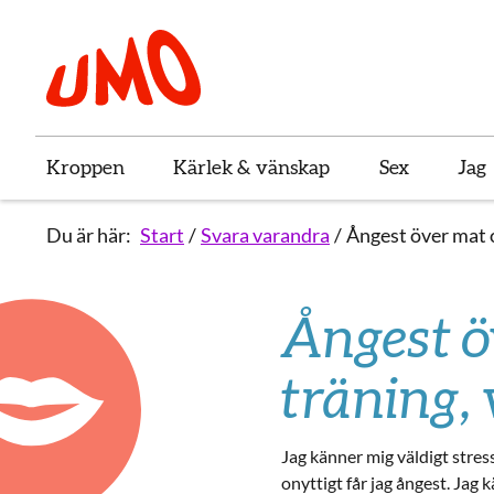
Till startsidan för Umo
Kroppen
Kärlek & vänskap
Sex
Jag
Du är här:
Start
Svara varandra
Ångest över mat o
Ångest ö
träning, 
Jag känner mig väldigt stress
onyttigt får jag ångest. Jag 