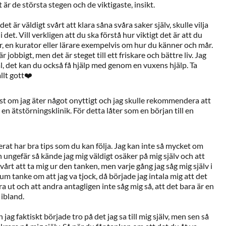
t är de största stegen och de viktigaste, insikt.
et är väldigt svårt att klara såna svåra saker själv, skulle vilja
det. Vill verkligen att du ska förstå hur viktigt det är att du
r, en kurator eller lärare exempelvis om hur du känner och mår.
r jobbigt, men det är steget till ett friskare och bättre liv. Jag
al, det kan du också få hjälp med genom en vuxens hjälp. Ta
llt gott❤️
st om jag äter något onyttigt och jag skulle rekommendera att
en ätstörningsklinik. För detta låter som en början till en
t har bra tips som du kan följa. Jag kan inte så mycket om
n ungefär så kände jag mig väldigt osäker på mig själv och att
svårt att ta mig ur den tanken, men varje gång jag såg mig själv i
um tanke om att jag va tjock, då började jag intala mig att det
ra ut och att andra antagligen inte såg mig så, att det bara är en
 ibland.
jag faktiskt började tro på det jag sa till mig själv, men sen så