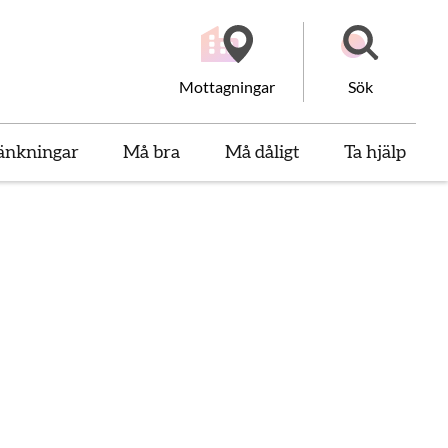
Mottagningar
Sök
änkningar
Må bra
Må dåligt
Ta hjälp