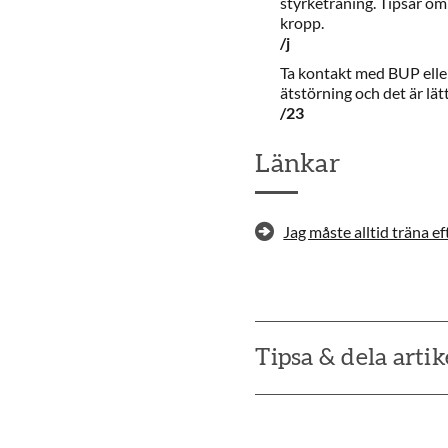
styrketräning. Tipsar om 
kropp.
/j
Ta kontakt med BUP eller 
ätstörning och det är lät
/23
Länkar
Jag måste alltid träna eft
Tipsa & dela artik