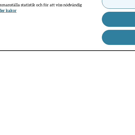
ammanställa statistik och för att viss nödvändig
der kakor
ationer