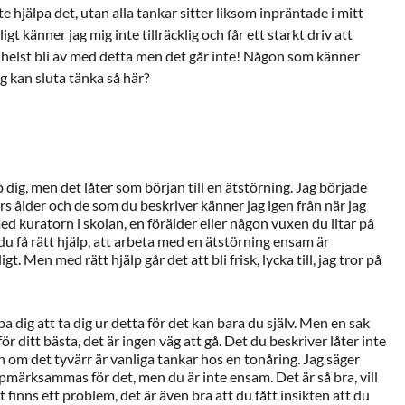
e hjälpa det, utan alla tankar sitter liksom inpräntade i mitt
gt känner jag mig inte tillräcklig och får ett starkt driv att
og helst bli av med detta men det går inte! Någon som känner
jag kan sluta tänka så här?
 dig, men det låter som början till en ätstörning. Jag började
rs ålder och de som du beskriver känner jag igen från när jag
d kuratorn i skolan, en förälder eller någon vuxen du litar på
u få rätt hjälp, att arbeta med en ätstörning ensam är
igt. Men med rätt hjälp går det att bli frisk, lycka till, jag tror på
pa dig att ta dig ur detta för det kan bara du själv. Men en sak
ör ditt bästa, det är ingen väg att gå. Det du beskriver låter inte
ven om det tyvärr är vanliga tankar hos en tonåring. Jag säger
ppmärksammas för det, men du är inte ensam. Det är så bra, vill
et finns ett problem, det är även bra att du fått insikten att du