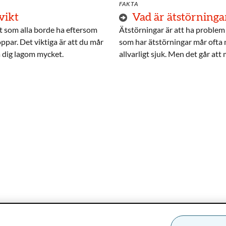
FAKTA
vikt
Vad är ätstörninga
kt som alla borde ha eftersom
Ätstörningar är att ha proble
oppar. Det viktiga är att du mår
som har ätstörningar mår ofta m
å dig lagom mycket.
allvarligt sjuk. Men det går att 