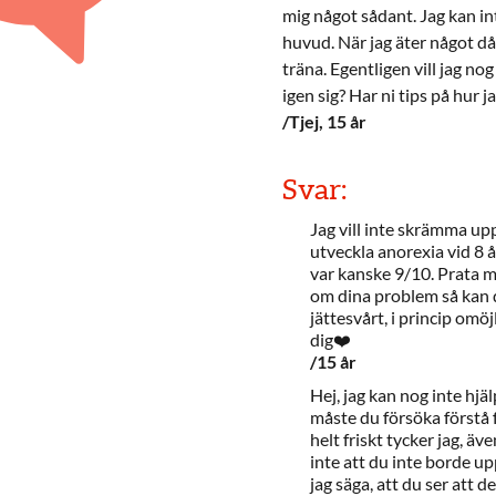
mig något sådant. Jag kan int
huvud. När jag äter något dåli
träna. Egentligen vill jag n
igen sig? Har ni tips på hur 
/Tjej, 15 år
Svar:
Jag vill inte skrämma upp
utveckla anorexia vid 8 å
var kanske 9/10. Prata me
om dina problem så kan d
jättesvårt, i princip omöjl
dig❤️
/15 år
Hej, jag kan nog inte hjäl
måste du försöka förstå f
helt friskt tycker jag, ä
inte att du inte borde u
jag säga, att du ser att d