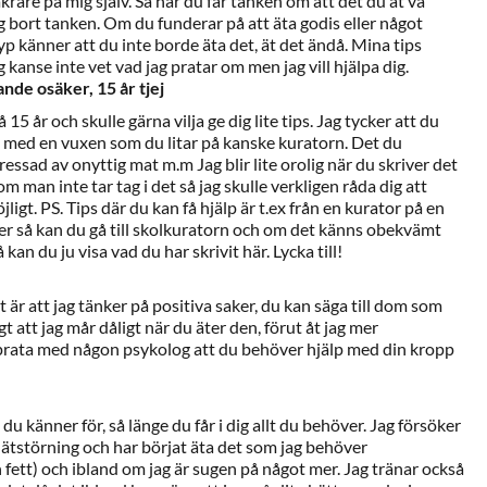
äkrare på mig själv. Så när du får tanken om att det du åt va
äng bort tanken. Om du funderar på att äta godis eller något
p känner att du inte borde äta det, ät det ändå. Mina tips
g kanse inte vet vad jag pratar om men jag vill hjälpa dig.
nde osäker, 15 år tjej
å 15 år och skulle gärna vilja ge dig lite tips. Jag tycker att du
ta med en vuxen som du litar på kanske kuratorn. Det du
tressad av onyttig mat m.m Jag blir lite orolig när du skriver det
t om man inte tar tag i det så jag skulle verkligen råda dig att
ligt. PS. Tips där du kan få hjälp är t.ex från en kurator på en
 så kan du gå till skolkuratorn och om det känns obekvämt
kan du ju visa vad du har skrivit här. Lycka till!
it är att jag tänker på positiva saker, du kan säga till dom som
gt att jag mår dåligt när du äter den, förut åt jag mer
rata med någon psykolog att du behöver hjälp med din kropp
du känner för, så länge du får i dig allt du behöver. Jag försöker
ätstörning och har börjat äta det som jag behöver
 fett) och ibland om jag är sugen på något mer. Jag tränar också