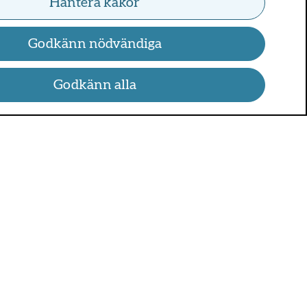
Hantera kakor
Godkänn nödvändiga
Godkänn alla