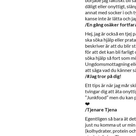
började jag faktiskt bli s
dåligt eller onyttigt, sl
annat med socker i och ty
kanse inte är lätta och ja
/En gång osäker fortfara
Hej, jag är också en tjej p
ska söka hjälp eller pra
beskriver är att du blir s
för att det kan bli farlig
söka hjälp så fort som möj
Ungdomsmottagning eller
att säga vad du känner så 
/#Jag tror på dig!
Ett tips är när jag mår sk
tvingar dig att äta onytti
”Junkfood” men du kan p
❤️
/Tjenare Tjena
Egentligen så bara ät det 
just nu komma ut ur min 
(kolhydrater, protein och