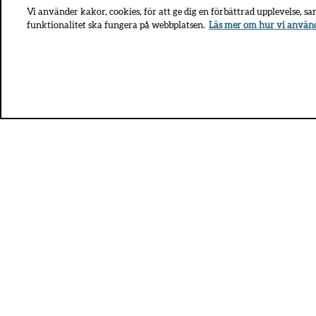
Vi använder kakor, cookies, för att ge dig en förbättrad upplevelse, s
funktionalitet ska fungera på webbplatsen.
Läs mer om hur vi använ
UMO.se - om sex, hälsa och rel