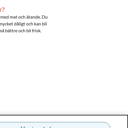
r?
m med mat och ätande. Du
ycket dåligt och kan bli
må bättre och bli frisk.