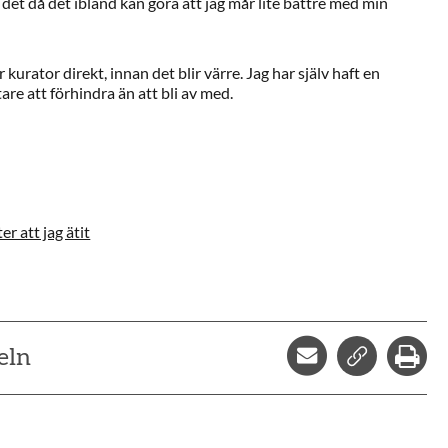
det då det ibland kan göra att jag mår lite bättre med min
kurator direkt, innan det blir värre. Jag har själv haft en
tare att förhindra än att bli av med.
er att jag ätit
Dela via mejl
Kopiera l
Skr
eln