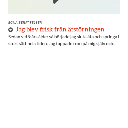
EGNA BERÄTTELSER
Jag blev frisk från ätstörningen
Sedan vid 9 års ålder så började jag sluta äta och springa i
stort sätt hela tiden. Jag tappade tron på mig själv och
trodde jag var tjock. Jag blev inlagd och de tvingade i mig
näringsdryck och tvångsmatade mig.