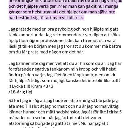
ätstörningsklinik under större delen av de åren jag var sjuk
och det hjälpte verkligen. Men man kan gå dit hur många
gånger som helst utan att det hjälper om man själv inte
har bestämt sig för att man vill bli frisk.
Jag pratade med en bra psykolog och hon hjälpte mig att
tänka annorlunda. Jag rekommenderar verkligen att söka
hjälp hos någon professionell, det kan ta emot och vara
läskigt till en början men jag tror att du kommer må bättre
om du får prata med någon om det här.
Jag känner inte dig men vet att du är fin som du är! Jag har
fortfarande negativa tankar om min kropp och vill helst
ändra på den varje dag. Det är en lång kamp, men om du
får hjälp så tidigt som möjligt kanske det inte blir lika tufft
:) Lycka till! Kram <3<3
/18-årig tjej
Så fort jag insåg att jag hade en ätstörning så började jag
äta mer. Till slut åt jag normalt och nu är jag normalviktig,
känner hunger och mättnadskänslor. Jag åt för lite i cirka 5
månader och sedan när jag fattade att det var en
ätstörning så började jag att äta mer. Nu har jag ätit