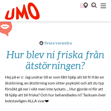
Till startsidan för Umo
M
Svara varandra
Hur blev ni friska från
ätstörningen?
Hej på er☺️ Jag undrar till er som fått hjälp att bli fri från en
ätstörning, en ätstörning som sitter psykiskt och att du typ
försökt gå ner i vikt men inte lyckats ... Hur gjorde ni för att
få hjälp att bli friska? Och hur behandlades ni? Tacksam över
bokstavligen ALLA svar❤️