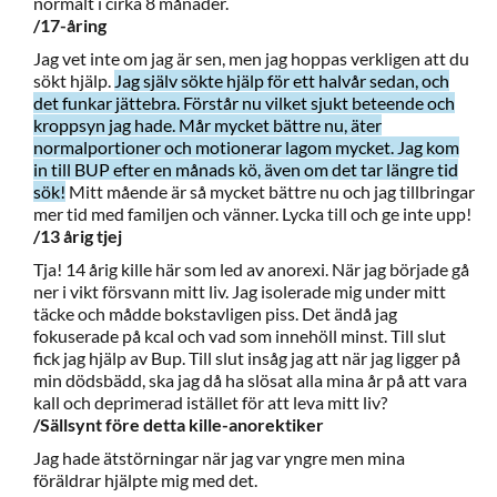
normalt i cirka 8 månader.
/17-åring
Jag vet inte om jag är sen, men jag hoppas verkligen att du
sökt hjälp.
Jag själv sökte hjälp för ett halvår sedan, och
det funkar jättebra. Förstår nu vilket sjukt beteende och
kroppsyn jag hade. Mår mycket bättre nu, äter
normalportioner och motionerar lagom mycket. Jag kom
in till BUP efter en månads kö, även om det tar längre tid
sök!
Mitt mående är så mycket bättre nu och jag tillbringar
mer tid med familjen och vänner. Lycka till och ge inte upp!
/13 årig tjej
Tja! 14 årig kille här som led av anorexi. När jag började gå
ner i vikt försvann mitt liv. Jag isolerade mig under mitt
täcke och mådde bokstavligen piss. Det ändå jag
fokuserade på kcal och vad som innehöll minst. Till slut
fick jag hjälp av Bup. Till slut insåg jag att när jag ligger på
min dödsbädd, ska jag då ha slösat alla mina år på att vara
kall och deprimerad istället för att leva mitt liv?
/Sällsynt före detta kille-anorektiker
Jag hade ätstörningar när jag var yngre men mina
föräldrar hjälpte mig med det.