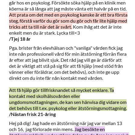
går hos en psykolog. Försökte söka hjälp på en klinik men
köerna är så långa att jag måste vänta ett halvår på en tid.
Att prata om det med en psykolog kanske är ett bra första
steg, förstå varför du gör som du gör och får lite hjälp med
tricks att ta till när det är svårt.
Kom ihåg att det är inte
enkelt men du är stark. Lycka till<3
/Tjej 18 år
Pga. brister från elevhälsan och "vanliga" vården fick jag
inte nån professionell vård för min ätstörning förrän flera
år efter att jag blivit sjuk. Det råd jag vill ge är därför att
det är viktigt att stå på sig för att få hjälp (med stöd från
vänner eller föräldrar, om det behövs), och inte ge upp
direkt om du inte får nån kontakt med vården.
Att få hjälp gör tillfrisknandet så mycket enklare. Ta
kontakt med skolhälsovården eller
ungdomsmottagningen, de kan sen hänvisa dig vidare om
det behövs till t.ex. psykolog eller ätstörningsmottagning.
/Nästan frisk 21-åring
Hej på dig! Jag hade en ätstörning när jag var mellan 13
och 16, jag förlorade min mens.
Jag besökte en