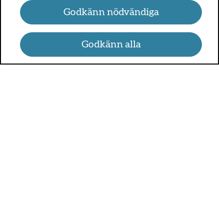
Godkänn nödvändiga
Godkänn alla
UMO.se - om sex, hälsa och
relationer
UMO är en webbplats för alla som är mellan 13 och 25 år.
På UMO.se kan du få kunskap om kroppen, sex, relationer,
psykisk hälsa, alkohol och droger, självkänsla och mycket
annat.