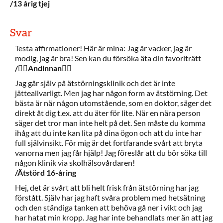
/13 årig tjej
Svar
Testa affirmationer! Här är mina: Jag är vacker, jag är
modig, jag är bra! Sen kan du försöka äta din favoriträtt
/🧞‍♀️Andinnan
🧞‍♀️
Jag går själv på ätstörningsklinik och det är inte
jätteallvarligt. Men jag har någon form av ätstörning. Det
bästa är när någon utomstående, som en doktor, säger det
direkt åt dig t.ex. att du äter för lite. När en nära person
säger det tror man inte helt på det. Sen måste du komma
ihåg att du inte kan lita på dina ögon och att du inte har
full självinsikt. För mig är det fortfarande svårt att bryta
vanorna men jag får hjälp! Jag föreslår att du bör söka till
någon klinik via skolhälsovårdaren!
/Ätstörd 16-åring
Hej, det är svårt att bli helt frisk från ätstörning har jag
förstått. Själv har jag haft svåra problem med hetsätning
och den ständiga tanken att behöva gå ner i vikt och jag
har hatat min kropp. Jag har inte behandlats mer än att jag