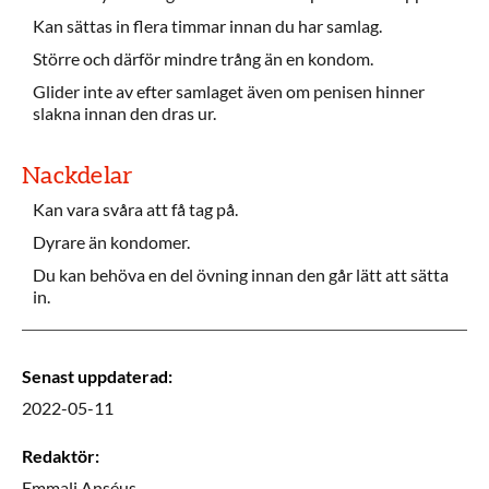
Kan sättas in flera timmar innan du har samlag.
Större och därför mindre trång än en kondom.
Glider inte av efter samlaget även om penisen hinner
slakna innan den dras ur.
Nackdelar
Kan vara svåra att få tag på.
Dyrare än kondomer.
Du kan behöva en del övning innan den går lätt att sätta
in.
Senast uppdaterad
:
2022-05-11
Redaktör
:
Emmali
Anséus