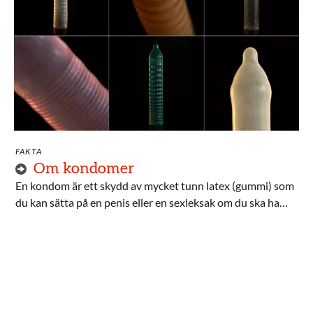
FAKTA
Om kondomer
En kondom är ett skydd av mycket tunn latex (gummi) som
du kan sätta på en penis eller en sexleksak om du ska ha
samlag. Kondom ger ett bra skydd mot både
könssjukdomar och graviditet.