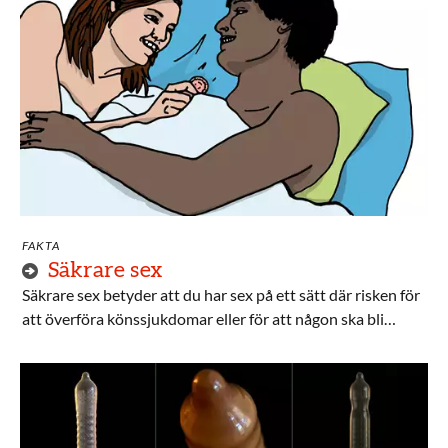
FAKTA
Säkrare sex
Säkrare sex betyder att du har sex på ett sätt där risken för
att överföra könssjukdomar eller för att någon ska bli
gravid är liten. Du kan göra sexet säkrare på flera olika sätt.
Säkrare sex kan kännas både tryggare och roligare.