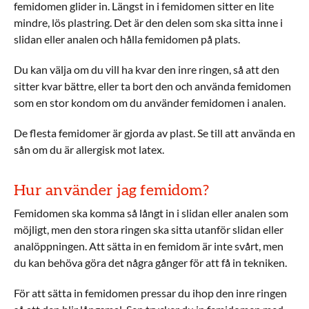
femidomen glider in. Längst in i femidomen sitter en lite
mindre, lös plastring. Det är den delen som ska sitta inne i
slidan eller analen och hålla femidomen på plats.
Du kan välja om du vill ha kvar den inre ringen, så att den
sitter kvar bättre, eller ta bort den och använda femidomen
som en stor kondom om du använder femidomen i analen.
De flesta femidomer är gjorda av plast. Se till att använda en
sån om du är allergisk mot latex.
Hur använder jag femidom?
Femidomen ska komma så långt in i slidan eller analen som
möjligt, men den stora ringen ska sitta utanför slidan eller
analöppningen. Att sätta in en femidom är inte svårt, men
du kan behöva göra det några gånger för att få in tekniken.
För att sätta in femidomen pressar du ihop den inre ringen