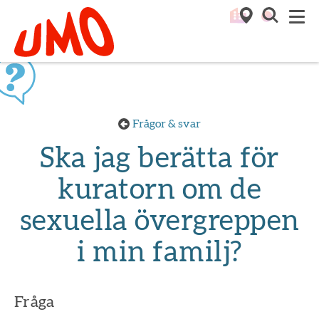
Till startsidan för Umo
M
Frågor & svar
Ska jag berätta för
kuratorn om de
sexuella övergreppen
i min familj?
Fråga