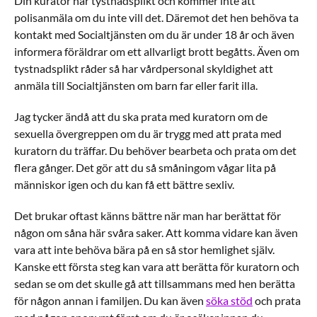
Din kurator har tystnadsplikt och kommer inte att
polisanmäla om du inte vill det. Däremot det hen behöva ta
kontakt med Socialtjänsten om du är under 18 år och även
informera föräldrar om ett allvarligt brott begåtts. Även om
tystnadsplikt råder så har vårdpersonal skyldighet att
anmäla till Socialtjänsten om barn far eller farit illa.
Jag tycker ändå att du ska prata med kuratorn om de
sexuella övergreppen om du är trygg med att prata med
kuratorn du träffar. Du behöver bearbeta och prata om det
flera gånger. Det gör att du så småningom vågar lita på
människor igen och du kan få ett bättre sexliv.
Det brukar oftast känns bättre när man har berättat för
någon om såna här svåra saker. Att komma vidare kan även
vara att inte behöva bära på en så stor hemlighet själv.
Kanske ett första steg kan vara att berätta för kuratorn och
sedan se om det skulle gå att tillsammans med hen berätta
för någon annan i familjen. Du kan även
söka stöd
och prata