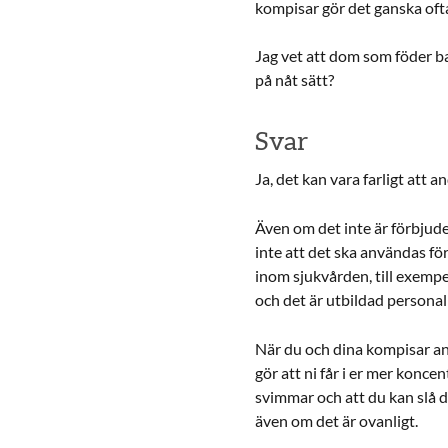
kompisar gör det ganska oft
Jag vet att dom som föder bar
på nåt sätt?
Svar
Ja, det kan vara farligt att a
Även om det inte är förbjudet 
inte att det ska användas fö
inom sjukvården, till exempe
och det är utbildad personal
När du och dina kompisar anv
gör att ni får i er mer konce
svimmar och att du kan slå dig
även om det är ovanligt.