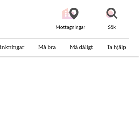
Mottagningar
Sök
änkningar
Må bra
Må dåligt
Ta hjälp