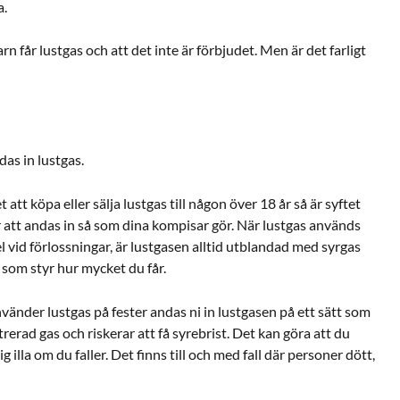
a.
n får lustgas och att det inte är förbjudet. Men är det farligt
ndas in lustgas.
att köpa eller sälja lustgas till någon över 18 år så är syftet
r att andas in så som dina kompisar gör. När lustgas används
l vid förlossningar, är lustgasen alltid utblandad med syrgas
 som styr hur mycket du får.
änder lustgas på fester andas ni in lustgasen på ett sätt som
ntrerad gas och riskerar att få syrebrist. Det kan göra att du
 illa om du faller. Det finns till och med fall där personer dött,