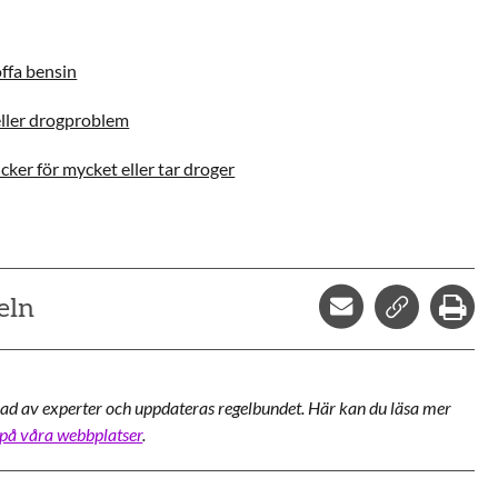
offa bensin
eller drogproblem
ker för mycket eller tar droger
Dela via mejl
Kopiera l
Skr
eln
ad av experter och uppdateras regelbundet. Här kan du läsa mer
 på våra webbplatser
.