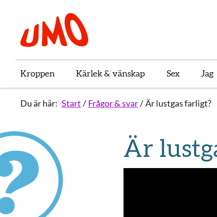
Till startsidan för Umo
Kroppen
Kärlek & vänskap
Sex
Jag
Du är här:
Start
Frågor & svar
Är lustgas farligt?
Är lustg