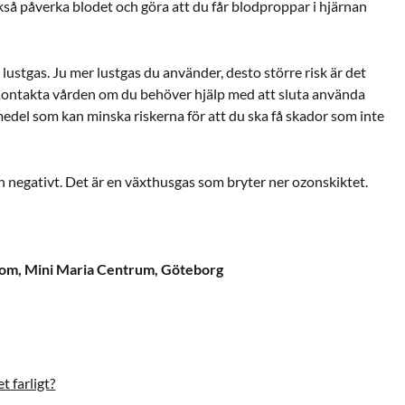
ckså påverka blodet och göra att du får
blodproppar i hjärnan
lustgas. Ju mer lustgas du använder, desto större risk är det
. Kontakta vården om du behöver hjälp med att sluta använda
medel som kan minska riskerna för att du ska få skador som inte
n negativt. Det är en växthusgas som bryter ner ozonskiktet.
nom,
Mini Maria Centrum, Göteborg
t farligt?