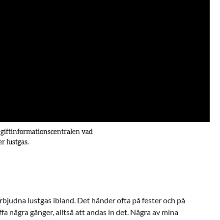
 giftinformationscentralen vad
 lustgas.
rbjudna lustgas ibland. Det händer ofta på fester och på
ffa några gånger, alltså att andas in det. Några av mina