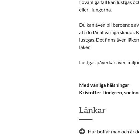
I ovanliga fall kan lustgas o
eller i lungorna.
Du kan även bli beroende av 
att du får allvarliga skador
lustgas. Det finns även läke
läker.
Lustgas påverkar även miljö
Med vänliga hälsningar
Kristoffer Lindgren, socio
Länkar
Hur boffar man och är de