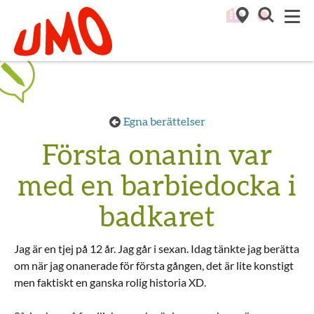
Till startsidan för Umo
M
Egna berättelser
Första onanin var
med en barbiedocka i
badkaret
Jag är en tjej på 12 år. Jag går i sexan. Idag tänkte jag berätta
om när jag onanerade för första gången, det är lite konstigt
men faktiskt en ganska rolig historia XD.