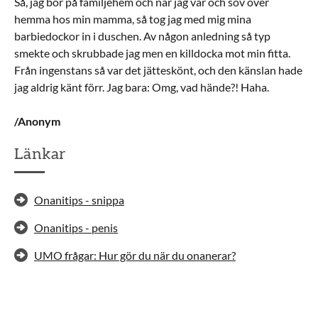
Så, jag bor på familjehem och när jag var och sov över
hemma hos min mamma, så tog jag med mig mina
barbiedockor in i duschen. Av någon anledning så typ
smekte och skrubbade jag men en killdocka mot min fitta.
Från ingenstans så var det jätteskönt, och den känslan hade
jag aldrig känt förr. Jag bara: Omg, vad hände?! Haha.
/Anonym
Länkar
Onanitips - snippa
Onanitips - penis
UMO frågar: Hur gör du när du onanerar?