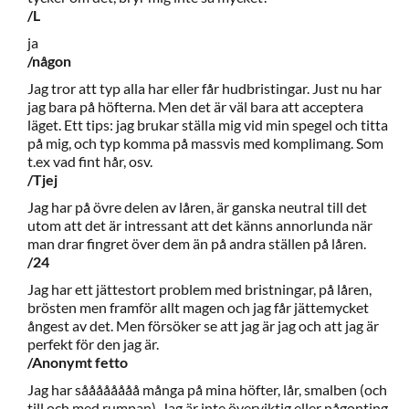
/L
ja
/någon
Jag tror att typ alla har eller får hudbristingar. Just nu har
jag bara på höfterna. Men det är väl bara att acceptera
läget. Ett tips: jag brukar ställa mig vid min spegel och titta
på mig, och typ komma på massvis med komplimang. Som
t.ex vad fint hår, osv.
/Tjej
Jag har på övre delen av låren, är ganska neutral till det
utom att det är intressant att det känns annorlunda när
man drar fingret över dem än på andra ställen på låren.
/24
Jag har ett jättestort problem med bristningar, på låren,
brösten men framför allt magen och jag får jättemycket
ångest av det. Men försöker se att jag är jag och att jag är
perfekt för den jag är.
/Anonymt fetto
Jag har såååååååå många på mina höfter, lår, smalben (och
till och med rumpan). Jag är inte överviktig eller någonting,