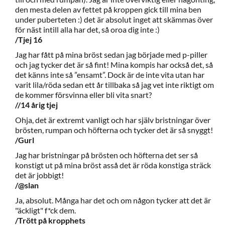
den mesta delen av fettet på kroppen gick till mina ben
under puberteten :) det är absolut inget att skämmas över
för näst intill alla har det, så oroa dig inte :)
/Tjej 16
Jag har fått på mina bröst sedan jag började med p-piller
och jag tycker det är så fint! Mina kompis har också det, så
det känns inte så ”ensamt”. Dock är de inte vita utan har
varit lila/röda sedan ett år tillbaka så jag vet inte riktigt om
de kommer försvinna eller bli vita snart?
//14 årig tjej
Ohja, det är extremt vanligt och har själv bristningar över
brösten, rumpan och höfterna och tycker det är så snyggt!
/Gurl
Jag har bristningar på brösten och höfterna det ser så
konstigt ut på mina bröst asså det är röda konstiga sträck
det är jobbigt!
/@slan
Ja, absolut. Många har det och om någon tycker att det är
"äckligt" f*ck dem.
/Trött på kropphets