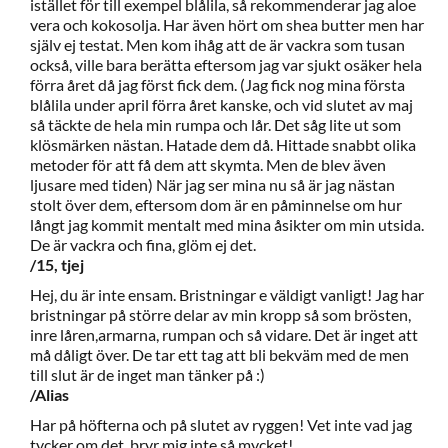
istället för till exempel blålila, så rekommenderar jag aloe
vera och kokosolja. Har även hört om shea butter men har
själv ej testat. Men kom ihåg att de är vackra som tusan
också, ville bara berätta eftersom jag var sjukt osäker hela
förra året då jag först fick dem. (Jag fick nog mina första
blålila under april förra året kanske, och vid slutet av maj
så täckte de hela min rumpa och lår. Det såg lite ut som
klösmärken nästan. Hatade dem då. Hittade snabbt olika
metoder för att få dem att skymta. Men de blev även
ljusare med tiden) När jag ser mina nu så är jag nästan
stolt över dem, eftersom dom är en påminnelse om hur
långt jag kommit mentalt med mina åsikter om min utsida.
De är vackra och fina, glöm ej det.
/15, tjej
Hej, du är inte ensam. Bristningar e väldigt vanligt! Jag har
bristningar på större delar av min kropp så som brösten,
inre låren,armarna, rumpan och så vidare. Det är inget att
må dåligt över. De tar ett tag att bli bekväm med de men
till slut är de inget man tänker på :)
/Alias
Har på höfterna och på slutet av ryggen! Vet inte vad jag
tycker om det, bryr mig inte så mycket!