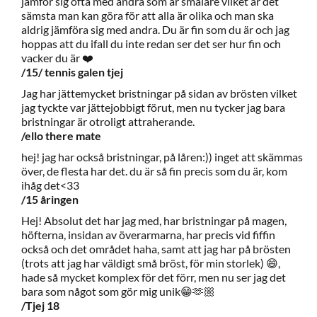
jämför sig ofta med andra som är smalare vilket är det
sämsta man kan göra för att alla är olika och man ska
aldrig jämföra sig med andra. Du är fin som du är och jag
hoppas att du ifall du inte redan ser det ser hur fin och
vacker du är ❤️
/15/ tennis galen tjej
Jag har jättemycket bristningar på sidan av brösten vilket
jag tyckte var jättejobbigt förut, men nu tycker jag bara
bristningar är otroligt attraherande.
/ello there mate
hej! jag har också bristningar, på låren:)) inget att skämmas
över, de flesta har det. du är så fin precis som du är, kom
ihåg det<33
/15 åringen
Hej! Absolut det har jag med, har bristningar på magen,
höfterna, insidan av överarmarna, har precis vid fiffin
också och det området haha, samt att jag har på brösten
(trots att jag har väldigt små bröst, för min storlek) 😄,
hade så mycket komplex för det förr, men nu ser jag det
bara som något som gör mig unik😁🫶🏼
/Tjej 18