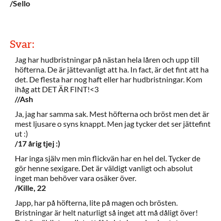
/Sello
Svar:
Jag har hudbristningar på nästan hela låren och upp till
höfterna. De är jättevanligt att ha. In fact, är det fint att ha
det. De flesta har nog haft eller har hudbristningar. Kom
ihåg att DET ÄR FINT!<3
//Ash
Ja, jag har samma sak. Mest höfterna och bröst men det är
mest ljusare o syns knappt. Men jag tycker det ser jättefint
ut :)
/17 årig tjej :)
Har inga själv men min flickvän har en hel del. Tycker de
gör henne sexigare. Det är väldigt vanligt och absolut
inget man behöver vara osäker över.
/Kille, 22
Japp, har på höfterna, lite på magen och brösten.
Bristningar är helt naturligt så inget att må dåligt över!