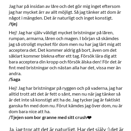
Jag har på insidan av låre och det gör mig inget eftersom
jag har mycket ärr av allt möjligt. Så jag tänker att dom är
något i mängden. Det är naturligt och inget konstigt.
/tjej
Hej! Jag har själv väldigt mycket bristningar på låren,
rumpan, armarna, låren och magen. I början så skämdes
jag så otroligt mycket för dom men nu har jag lärt mig att
acceptera det. Det kommer aldrig gå bort, även om det
såklart kommer blekna efter ett tag. Försök lära dig att
bara acceptera din kropp och försök älska den! För det är
fint med bristningar och nästan alla har det, vissa mer än
andra.
/Saga
Hej! Jag har bristningar på ryggen och på vaderna, jag har
alltid trott att det är fett o sånt, men nu när jag tänker så
är det inte så konstigt att ha de. Jag tycker jag är faktiskt
ganska fin med dom nu. Förut kämdes jag över dom, nu är
dom bara nice att ha.
/Tjejen som bor granne med sitt crush❤️
Ja, jag tror att det är naturligt. Har det själv :) det är