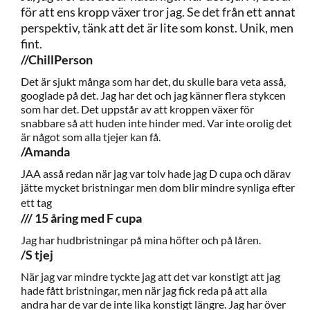
för att ens kropp växer tror jag. Se det från ett annat
perspektiv, tänk att det är lite som konst. Unik, men
fint.
//ChillPerson
Det är sjukt många som har det, du skulle bara veta asså,
googlade på det. Jag har det och jag känner flera stykcen
som har det. Det uppstår av att kroppen växer för
snabbare så att huden inte hinder med. Var inte orolig det
är något som alla tjejer kan få.
/Amanda
JAA asså redan när jag var tolv hade jag D cupa och därav
jätte mycket bristningar men dom blir mindre synliga efter
ett tag
/// 15 åring med F cupa
Jag har hudbristningar på mina höfter och på låren.
/S tjej
När jag var mindre tyckte jag att det var konstigt att jag
hade fått bristningar, men när jag fick reda på att alla
andra har de var de inte lika konstigt längre. Jag har över