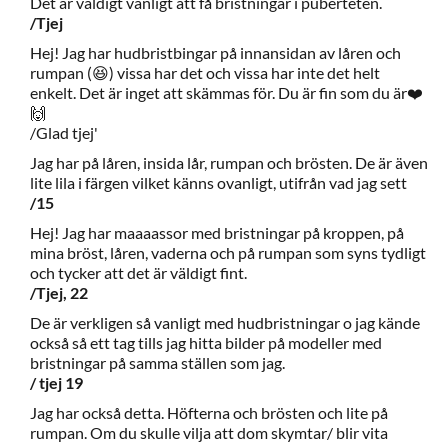
Det är väldigt vanligt att få bristningar i puberteten.
/Tjej
Hej! Jag har hudbristbingar på innansidan av låren och
rumpan (😆) vissa har det och vissa har inte det helt
enkelt. Det är inget att skämmas för. Du är fin som du är❤️
🙌
/Glad tjej'
Jag har på låren, insida lår, rumpan och brösten. De är även
lite lila i färgen vilket känns ovanligt, utifrån vad jag sett
/15
Hej! Jag har maaaassor med bristningar på kroppen, på
mina bröst, låren, vaderna och på rumpan som syns tydligt
och tycker att det är väldigt fint.
/Tjej, 22
De är verkligen så vanligt med hudbristningar o jag kände
också så ett tag tills jag hitta bilder på modeller med
bristningar på samma ställen som jag.
/ tjej 19
Jag har också detta. Höfterna och brösten och lite på
rumpan. Om du skulle vilja att dom skymtar/ blir vita