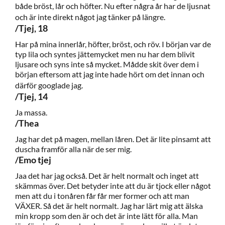
både bröst, lår och höfter. Nu efter några år har de ljusnat
och är inte direkt något jag tänker på längre.
/Tjej, 18
Har på mina innerlår, höfter, bröst, och röv. I början var de
typ lila och syntes jättemycket men nu har dem blivit
ljusare och syns inte så mycket. Mådde skit över dem i
början eftersom att jag inte hade hört om det innan och
därför googlade jag.
/Tjej, 14
Ja massa.
/Thea
Jag har det på magen, mellan låren. Det är lite pinsamt att
duscha framför alla när de ser mig.
/Emo tjej
Jaa det har jag också. Det är helt normalt och inget att
skämmas över. Det betyder inte att du är tjock eller något
men att du i tonåren får får mer former och att man
VÄXER. Så det är helt normalt. Jag har lärt mig att älska
min kropp som den är och det är inte lätt för alla. Man