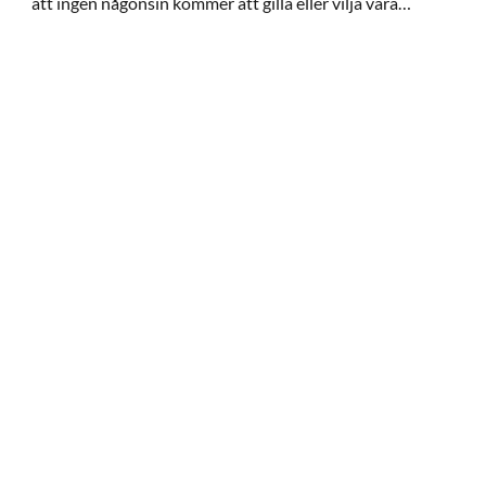
att ingen någonsin kommer att gilla eller vilja vara
tillsammans med mig. Någon som vet hur man kan känna
sig finare eller någonting man kan göra för att acceptera
sitt utseende?