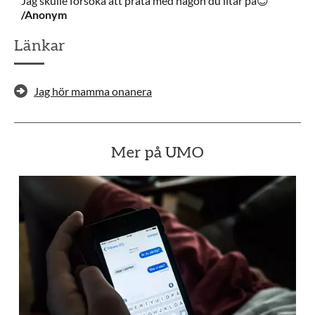
Jag skulle försöka att prata med någon du litar på😊
/Anonym
Länkar
Jag hör mamma onanera
Mer på UMO