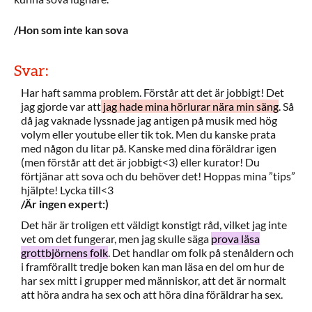
/Hon som inte kan sova
Svar:
Har haft samma problem. Förstår att det är jobbigt! Det
jag gjorde var att
jag hade mina hörlurar nära min säng
. Så
då jag vaknade lyssnade jag antigen på musik med hög
volym eller youtube eller tik tok. Men du kanske prata
med någon du litar på. Kanske med dina föräldrar igen
(men förstår att det är jobbigt<3) eller kurator! Du
förtjänar att sova och du behöver det! Hoppas mina ”tips”
hjälpte! Lycka till<3
/Är ingen expert:)
Det här är troligen ett väldigt konstigt råd, vilket jag inte
vet om det fungerar, men jag skulle säga
prova läsa
grottbjörnens folk
. Det handlar om folk på stenåldern och
i framförallt tredje boken kan man läsa en del om hur de
har sex mitt i grupper med människor, att det är normalt
att höra andra ha sex och att höra dina föräldrar ha sex.