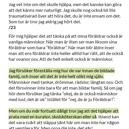
Jag vet inte om det skulle hjälpa, men det kanske kan göra
att det känns mer naturligt. Jag skulle nog också bli lite
traumatiserad över att höra det, du är inte ensam om det.
Som tur är tror jag aldrig jag hört det.
/23
För mig hjälper det att tänka på att mina föräldrar också är
vanliga människor. När man är liten ser man liksom sina
föräldrar som bara ”föräldrar”. När man blir äldre inser
man att ens föräldrar inte heller alltid har rätt, att de också
har ovanor osv. Att de helt enkelt också är människor.
Jag försöker föreställa mig hur de var innan de bildade
familj, och inser att det är inte helt olikt mig själv.
Människor med tankar, drömmar, rädslor, längtan osv. Och
det försvinner inte bara för att man bildar familj. Så om jag
hör dem försöker jag tänka ”okej, de är också människor
med lust, det är ok” istället för ”nej, de är ju Föräldrar!”.
Men om du mår fortsatt dåligt tror jag att det hjälper att
prata med en kurator, skolsköterskan eller så
. Ibland kan
det vara svårt att släppa sånt här om man inte har någon
att ventilera för. Men oroa dig inte, det går!