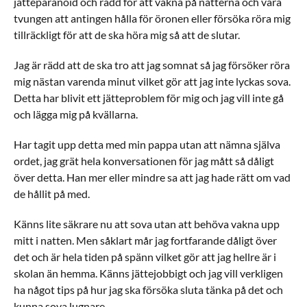
jätteparanoid och rädd för att vakna på nätterna och vara
tvungen att antingen hålla för öronen eller försöka röra mig
tillräckligt för att de ska höra mig så att de slutar.
Jag är rädd att de ska tro att jag somnat så jag försöker röra
mig nästan varenda minut vilket gör att jag inte lyckas sova.
Detta har blivit ett jätteproblem för mig och jag vill inte gå
och lägga mig på kvällarna.
Har tagit upp detta med min pappa utan att nämna själva
ordet, jag grät hela konversationen för jag mått så dåligt
över detta. Han mer eller mindre sa att jag hade rätt om vad
de hållit på med.
Känns lite säkrare nu att sova utan att behöva vakna upp
mitt i natten. Men såklart mår jag fortfarande dåligt över
det och är hela tiden på spänn vilket gör att jag hellre är i
skolan än hemma. Känns jättejobbigt och jag vill verkligen
ha något tips på hur jag ska försöka sluta tänka på det och
kunna sova lugnare.