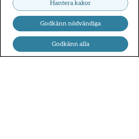
Hantera kakor
Godkänn nödvändiga
Godkänn alla
UMO.se - om sex, hälsa och
relationer
UMO är en webbplats för alla som är mellan 13 och 25 år.
På UMO.se kan du få kunskap om kroppen, sex, relationer,