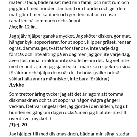
maten, städa, både huset med min familj och mitt rum och
jag går ut med hunden, tar hand om hunden och ger den
mat, går ut med kaninen och ger den mat och rensar
rabatten på sommaren och sådant.
/Jag är 12 år...
Jag själv hjälper ganska mycket. Jag sköter disken, gör mat,
hänger byk, sopsorterar, för ut sopor, klipper gräset, rensar
ogräs, dammsuger, tvättar fönster osv. Inte varje dag
förstås och inte allting på en dag men jag gör lite varje dag,
även fast mina föräldrar inte skulle be om det. Jag vet inte
med er andra, men jag själv tycker man ska respektera sina
föräldrar och hjälpa dem när det behövs (gäller också
såklart alla andra människor, inte bara föräldrar).
/Lykke
Som trettonåring tycker jag att det är lagom att tömma
diskmaskinen och ta ut soporna någon/några gånger i
veckan. Det var ungefär det jag gjorde i den åldern, tog ut
hunden en gång om dagen också, men jag hjälpte inte till
överdrivet mycket :)
/Tjej, 20
Jag hjälper till med diskmaskinen, bäddar min säng, städar