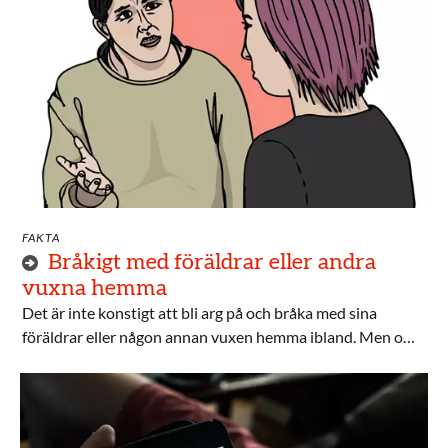
FAKTA
Bråkigt med föräldrar eller andra
vuxna hemma
Det är inte konstigt att bli arg på och bråka med sina
föräldrar eller någon annan vuxen hemma ibland. Men om
du tycker att det är mycket bråk och att det gör er relation
sämre, är det bra om ni försöker göra något för att lösa det.