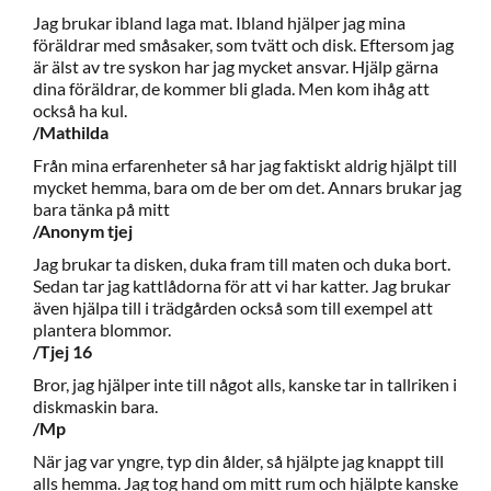
Jag brukar ibland laga mat. Ibland hjälper jag mina
föräldrar med småsaker, som tvätt och disk. Eftersom jag
är älst av tre syskon har jag mycket ansvar. Hjälp gärna
dina föräldrar, de kommer bli glada. Men kom ihåg att
också ha kul.
/Mathilda
Från mina erfarenheter så har jag faktiskt aldrig hjälpt till
mycket hemma, bara om de ber om det. Annars brukar jag
bara tänka på mitt
/Anonym tjej
Jag brukar ta disken, duka fram till maten och duka bort.
Sedan tar jag kattlådorna för att vi har katter. Jag brukar
även hjälpa till i trädgården också som till exempel att
plantera blommor.
/Tjej 16
Bror, jag hjälper inte till något alls, kanske tar in tallriken i
diskmaskin bara.
/Mp
När jag var yngre, typ din ålder, så hjälpte jag knappt till
alls hemma. Jag tog hand om mitt rum och hjälpte kanske