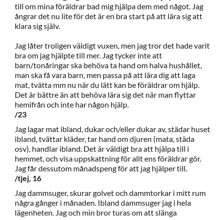
till om mina föräldrar bad mig hjälpa dem med något. Jag
ångrar det nu lite för det är en bra start på att lära sig att
klara sig själv.
Jag låter troligen väldigt vuxen, men jag tror det hade varit
bra om jag hjälpte till mer. Jag tycker inte att
barn/tonåringar ska behöva ta hand om halva hushållet,
man ska få vara barn, men passa på att lära dig att laga
mat, tvätta mm nu när du lätt kan be föräldrar om hjälp.
Det är bättre än att behöva lära sig det när man flyttar
hemifrån och inte har någon hjälp.
/23
Jag lagar mat ibland, dukar och/eller dukar av, städar huset
ibland, tvättar kläder, tar hand om djuren (mata, städa
osv), handlar ibland. Det är väldigt bra att hjälpa till i
hemmet, och visa uppskattning för allt ens föräldrar gör.
Jag får dessutom månadspeng för att jag hjälper till.
/tjej, 16
Jag dammsuger, skurar golvet och dammtorkar i mitt rum
några gånger i månaden. Ibland dammsuger jag i hela
lägenheten. Jag och min bror turas om att slänga