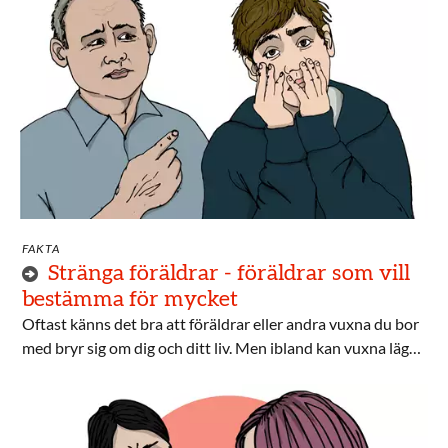
FAKTA
Stränga föräldrar - föräldrar som vill
bestämma för mycket
Oftast känns det bra att föräldrar eller andra vuxna du bor
med bryr sig om dig och ditt liv. Men ibland kan vuxna lägga
sig i eller bestämma för mycket. Då kan du behöva prata
med dem om det. Om det inte går kan du behöva hjälp av
någon annan vuxen för att lösa det.