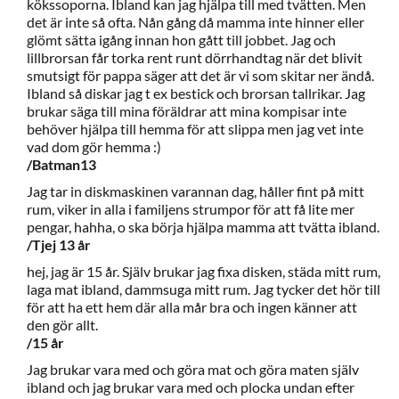
kökssoporna. Ibland kan jag hjälpa till med tvätten. Men
det är inte så ofta. Nån gång då mamma inte hinner eller
glömt sätta igång innan hon gått till jobbet. Jag och
lillbrorsan får torka rent runt dörrhandtag när det blivit
smutsigt för pappa säger att det är vi som skitar ner ändå.
Ibland så diskar jag t ex bestick och brorsan tallrikar. Jag
brukar säga till mina föräldrar att mina kompisar inte
behöver hjälpa till hemma för att slippa men jag vet inte
vad dom gör hemma :)
/Batman13
Jag tar in diskmaskinen varannan dag, håller fint på mitt
rum, viker in alla i familjens strumpor för att få lite mer
pengar, hahha, o ska börja hjälpa mamma att tvätta ibland.
/Tjej 13 år
hej, jag är 15 år. Själv brukar jag fixa disken, städa mitt rum,
laga mat ibland, dammsuga mitt rum. Jag tycker det hör till
för att ha ett hem där alla mår bra och ingen känner att
den gör allt.
/15 år
Jag brukar vara med och göra mat och göra maten själv
ibland och jag brukar vara med och plocka undan efter