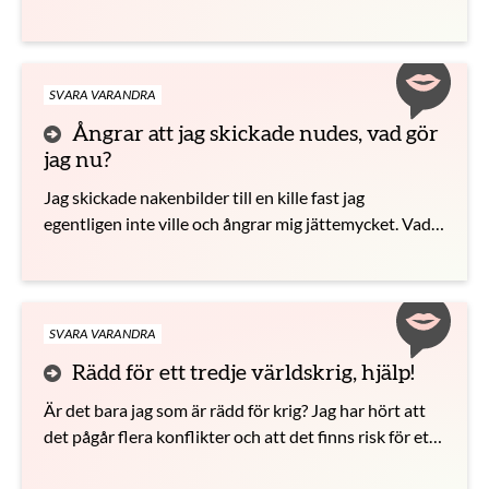
och har tips?
SVARA VARANDRA
Ångrar att jag skickade nudes, vad gör
jag nu?
Jag skickade nakenbilder till en kille fast jag
egentligen inte ville och ångrar mig jättemycket. Vad
ska jag göra?
SVARA VARANDRA
Rädd för ett tredje världskrig, hjälp!
Är det bara jag som är rädd för krig? Jag har hört att
det pågår flera konflikter och att det finns risk för ett
”tredje världskrig”, snälla hjälp!