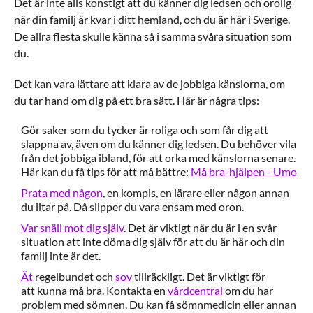
Det är inte alls konstigt att du känner dig ledsen och orolig
när din familj är kvar i ditt hemland, och du är här i Sverige.
De allra flesta skulle känna så i samma svåra situation som
du.
Det kan vara lättare att klara av de jobbiga känslorna, om
du tar hand om dig på ett bra sätt. Här är några tips:
Gör saker som du tycker är roliga och som får dig att
slappna av, även om du känner dig ledsen. Du behöver vila
från det jobbiga ibland, för att orka med känslorna senare.
Här kan du få tips för att må bättre:
Må bra-hjälpen - Umo
Prata med någon
, en kompis, en lärare eller någon annan
du litar på. Då slipper du vara ensam med oron.
Var snäll mot dig själv
. Det är viktigt när du är i en svår
situation att inte döma dig själv för att du är här och din
familj inte är det.
Ät
regelbundet och
sov
tillräckligt. Det är viktigt för
att kunna må bra. Kontakta en
vårdcentral
om du har
problem med sömnen. Du kan få sömnmedicin eller annan