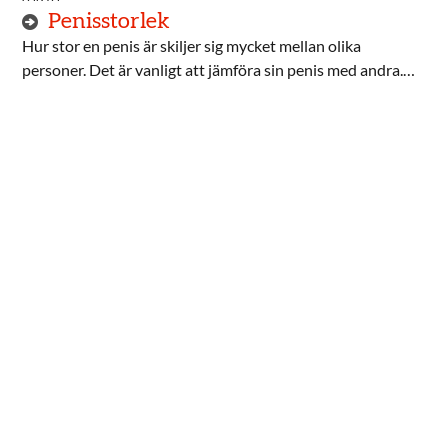
Penisstorlek
Hur stor en penis är skiljer sig mycket mellan olika
personer. Det är vanligt att jämföra sin penis med andra.
Kanske undrar du om din är lagom stor för att ha bra sex?
Men storleken på din penis avgör inte hur sexet blir.