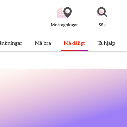
Mottagningar
Sök
änkningar
Må bra
Må dåligt
Ta hjälp