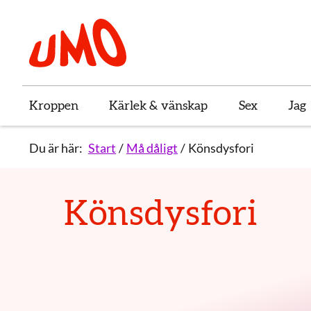
Till startsidan för Umo
Kroppen
Kärlek & vänskap
Sex
Jag
Du är här:
Start
Må dåligt
Könsdysfori
Könsdysfori