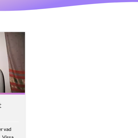
t
er vad
. Vissa