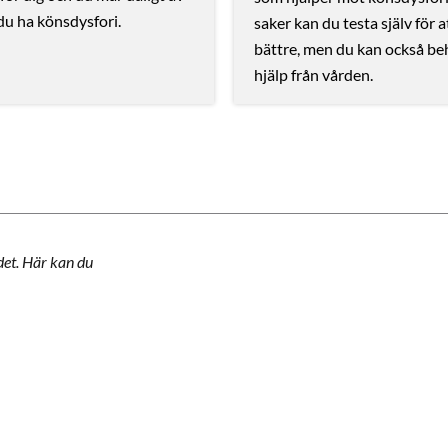
du ha könsdysfori.
saker kan du testa själv för 
bättre, men du kan också b
hjälp från vården.
det. Här kan du