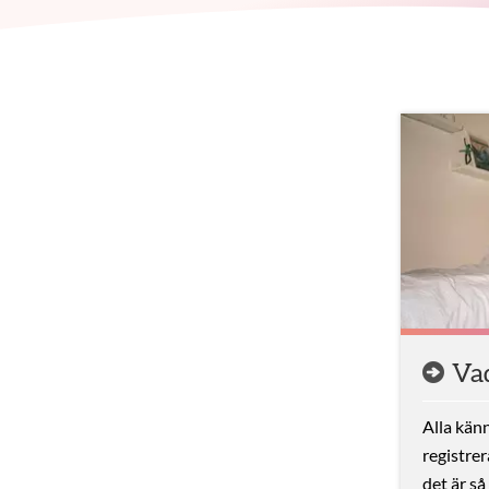
Aktuella artiklar
Vad
Alla känn
registre
det är så