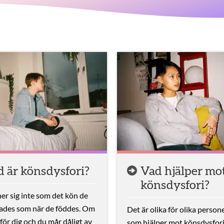
 är könsdysfori?
Vad hjälper mo
könsdysfori?
er sig inte som det kön de
rades som när de föddes. Om
Det är olika för olika person
 för dig och du mår dåligt av
som hjälper mot könsdysfori