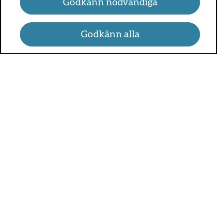
Godkänn nödvändiga
Godkänn alla
UMO.se - om sex, hälsa och
relationer
UMO är en webbplats för alla som är mellan 13 och 25 år.
På UMO.se kan du få kunskap om kroppen, sex, relationer,
psykisk hälsa, alkohol och droger, självkänsla och mycket
annat.