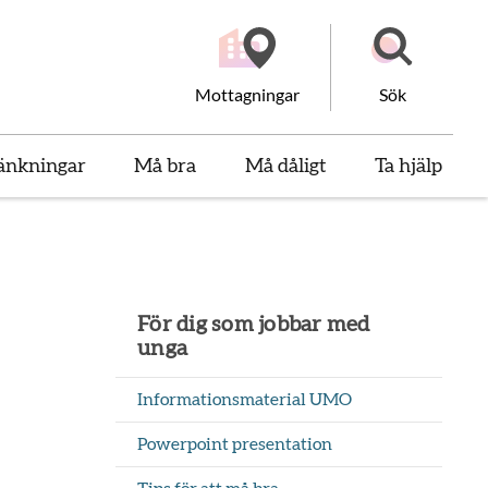
Mottagningar
Sök
änkningar
Må bra
Må dåligt
Ta hjälp
För dig som jobbar med
unga
Informationsmaterial UMO
Powerpoint presentation