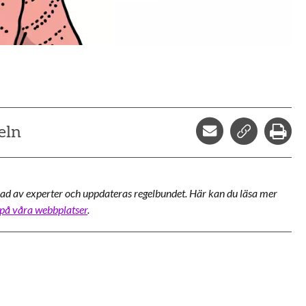
Dela via mejl
Kopiera l
Skr
eln
ad av experter och uppdateras regelbundet. Här kan du läsa mer
 på våra webbplatser
.