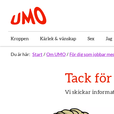
Till startsidan för Umo
Kroppen
Kärlek & vänskap
Sex
Jag
Du är här:
Start
Om UMO
För dig som jobbar me
Tack för
Vi skickar informat