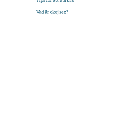
Tips för att må bra
Vad är okej sex?