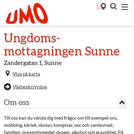
Till startsidan för Umo
M
Ungdoms­
mottagningen Sunne
Zandergatan 1, Sunne
Visa på karta
Vägbeskrivning
Om oss
Till oss kan du vända dig med frågor om till exempel oro,
mobbing, kärlek, skolan, kompisar, sex och samlevnad,
familjen, preventivmedel, droger, alkohol och graviditet. På