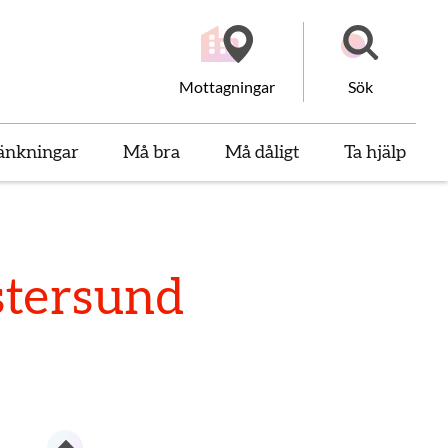
Mottagningar
Sök
änkningar
Må bra
Må dåligt
Ta hjälp
stersund