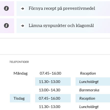
Förnya recept på preventivmedel
Lämna synpunkter och klagomål
TELEFONTIDER
Dag
Öppettider
Kommentarer
Måndag
07.45–16.00
Reception
Måndag
11.30–13.00
Lunchstängt
Måndag
13.00–14.30
Barnmorska
Tisdag
07.45–16.00
Reception
Tisdag
11.30–13.00
Lunchstängt