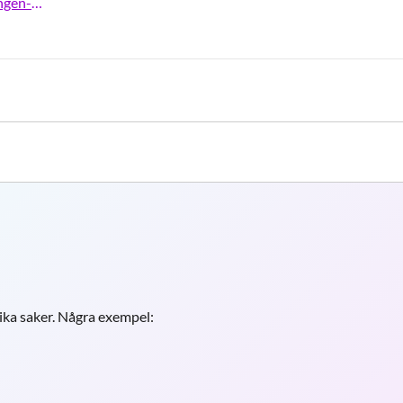
https://www.regionjh.se/halsa--vard/ungdomsmottagningen---noeredaastoehtimmie
ka saker. Några exempel: