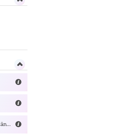
Anmälan grupp - Är du självkritisk, övertänkare och vill bli kompis med dina känslor?