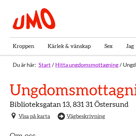
Till startsidan för Umo
Kroppen
Kärlek & vänskap
Sex
Jag
Du är här:
Start
Hitta ungdomsmottagning
Ungd
Ungdoms­mottagni
Biblioteksgatan 13, 831 31 Östersund
Visa på karta
Vägbeskrivning