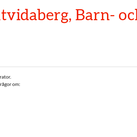
vidaberg, Barn- o
ator.
frågor om: