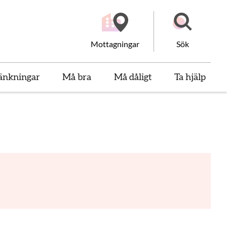
Mottagningar
Sök
änkningar
Må bra
Må dåligt
Ta hjälp