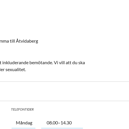
omma till Åtvidaberg
t inkluderande bemötande. Vi vill att du ska
er sexualitet.
TELEFONTIDER
Dag
Öppettider
Kommentarer
Måndag
08.00–14.30