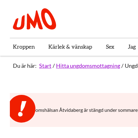
Till startsidan för Umo
Kroppen
Kärlek & vänskap
Sex
Jag
Du är här:
Start
Hitta ungdomsmottagning
Ungd
Ungdomshälsan Åtvidaberg är stängd under sommaren