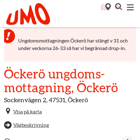
Till startsidan för Umo
M
Ungdomsmottagningen Öckerö har stängt v 31 och
under veckorna 26-33 så har vi begränsad drop-in.
Öckerö ungdoms­
mottagning, Öckerö
Sockenvägen 2, 47531, Öckerö
Visa på karta
Vägbeskrivning