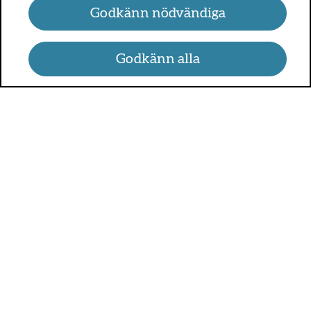
Godkänn nödvändiga
Godkänn alla
UMO.se - om sex, hälsa och
relationer
UMO är en webbplats för alla som är mellan 13 och 25 år.
På UMO.se kan du få kunskap om kroppen, sex, relationer,
psykisk hälsa, alkohol och droger, självkänsla och mycket
annat.