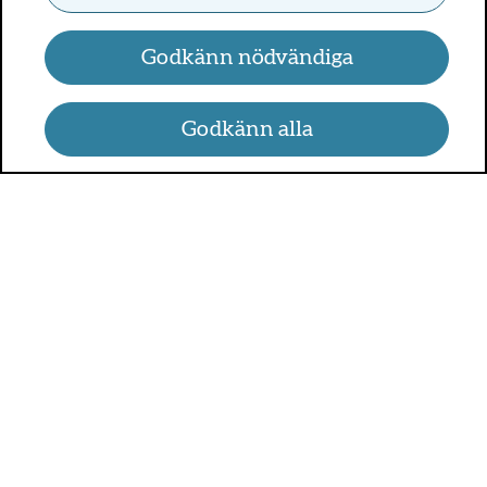
Godkänn nödvändiga
Godkänn alla
UMO.se - om sex, hälsa och
relationer
UMO är en webbplats för alla som är mellan 13 och 25 år.
På UMO.se kan du få kunskap om kroppen, sex, relationer,
psykisk hälsa, alkohol och droger, självkänsla och mycket