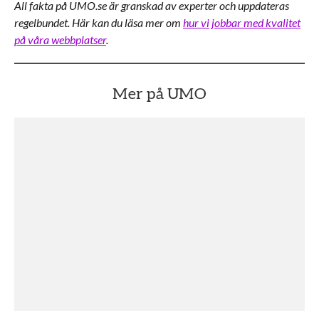
All fakta på UMO.se är granskad av experter och uppdateras
regelbundet. Här kan du läsa mer om
hur vi jobbar med kvalitet
på våra webbplatser
.
Mer på UMO