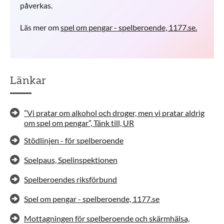
påverkas.
Läs mer om
spel om pengar - spelberoende, 1177.se.
Länkar
”Vi pratar om alkohol och droger, men vi pratar aldrig
om spel om pengar”, Tänk till, UR
Stödlinjen - för spelberoende
Spelpaus, Spelinspektionen
Spelberoendes riksförbund
Spel om pengar - spelberoende, 1177.se
Mottagningen för spelberoende och skärmhälsa,