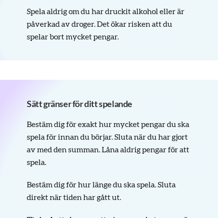
Spela aldrig om du har druckit alkohol eller är
påverkad av droger. Det ökar risken att du
spelar bort mycket pengar.
Sätt gränser för ditt spelande
Bestäm dig för exakt hur mycket pengar du ska
spela för innan du börjar. Sluta när du har gjort
av med den summan. Låna aldrig pengar för att
spela.
Bestäm dig för hur länge du ska spela. Sluta
direkt när tiden har gått ut.