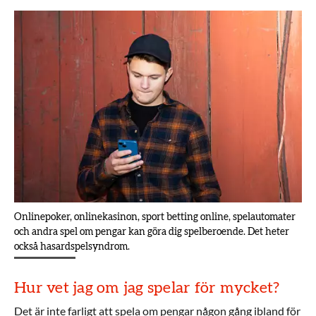
Onlinepoker, onlinekasinon, sport betting online, spelautomater
och andra spel om pengar kan göra dig spelberoende. Det heter
också hasardspelsyndrom.
Hur vet jag om jag spelar för mycket?
Det är inte farligt att spela om pengar någon gång ibland för