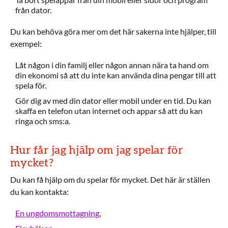
från dator.
Du kan behöva göra mer om det här sakerna inte hjälper, till
exempel:
Låt någon i din familj eller någon annan nära ta hand om
din ekonomi så att du inte kan använda dina pengar till att
spela för.
Gör dig av med din dator eller mobil under en tid. Du kan
skaffa en telefon utan internet och appar så att du kan
ringa och sms:a.
Hur får jag hjälp om jag spelar för
mycket?
Du kan få hjälp om du spelar för mycket. Det här är ställen
du kan kontakta:
En ungdomsmottagning.