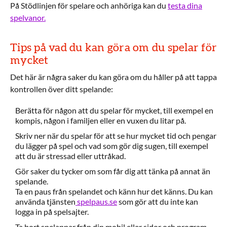
På Stödlinjen för spelare och anhöriga kan du
testa dina
spelvanor.
Tips på vad du kan göra om du spelar för
mycket
Det här är några saker du kan göra om du håller på att tappa
kontrollen över ditt spelande:
Berätta för någon att du spelar för mycket, till exempel en
kompis, någon i familjen eller en vuxen du litar på.
Skriv ner när du spelar för att se hur mycket tid och pengar
du lägger på spel och vad som gör dig sugen, till exempel
att du är stressad eller uttråkad.
Gör saker du tycker om som får dig att tänka på annat än
spelande.
Ta en paus från spelandet och känn hur det känns. Du kan
använda tjänsten
spelpaus.se
som gör att du inte kan
logga in på spelsajter.
Ta bort spelappar från din mobil eller sidor och program