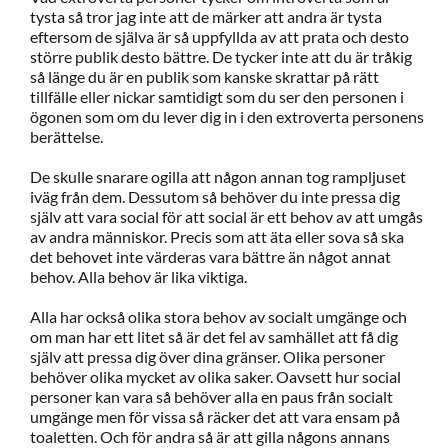
tysta så tror jag inte att de märker att andra är tysta
eftersom de själva är så uppfyllda av att prata och desto
större publik desto bättre. De tycker inte att du är tråkig
så länge du är en publik som kanske skrattar på rätt
tillfälle eller nickar samtidigt som du ser den personen i
ögonen som om du lever dig in i den extroverta personens
berättelse.
De skulle snarare ogilla att någon annan tog rampljuset
iväg från dem. Dessutom så behöver du inte pressa dig
själv att vara social för att social är ett behov av att umgås
av andra människor. Precis som att äta eller sova så ska
det behovet inte värderas vara bättre än något annat
behov. Alla behov är lika viktiga.
Alla har också olika stora behov av socialt umgänge och
om man har ett litet så är det fel av samhället att få dig
själv att pressa dig över dina gränser. Olika personer
behöver olika mycket av olika saker. Oavsett hur social
personer kan vara så behöver alla en paus från socialt
umgänge men för vissa så räcker det att vara ensam på
toaletten. Och för andra så är att gilla någons annans