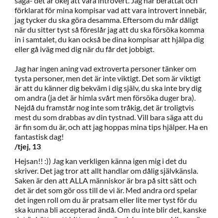
säga- det är okej att vara introvert. Jag har berättat och
förklarat för mina kompisar vad att vara introvert innebär,
jag tycker du ska göra desamma. Eftersom du mår dåligt
när du sitter tyst så föreslår jag att du ska försöka komma
in i samtalet, du kan också be dina kompisar att hjälpa dig
eller gå iväg med dig när du får det jobbigt.
Jag har ingen aning vad extroverta personer tänker om
tysta personer, men det är inte viktigt. Det som är viktigt
är att du känner dig bekväm i dig själv, du ska inte bry dig
om andra (ja det är himla svårt men försöka duger bra).
Nejdå du framstår nog inte som tråkig, det är troligtvis
mest du som drabbas av din tystnad. Vill bara säga att du
är fin som du är, och att jag hoppas mina tips hjälper. Ha en
fantastisk dag!
/tjej, 13
Hejsan!! :)) Jag kan verkligen känna igen mig i det du
skriver. Det jag tror att allt handlar om dålig självkänsla.
Saken är den att ALLA människor är bra på sitt sätt och
det är det som gör oss till de vi är. Med andra ord spelar
det ingen roll om du är pratsam eller lite mer tyst för du
ska kunna bli accepterad ändå. Om du inte blir det, kanske