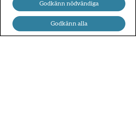
Godkänn nödvändiga
Godkänn alla
UMO.se - om sex, hälsa och
relationer
UMO är en webbplats för alla som är mellan 13 och 25 år.
På UMO.se kan du få kunskap om kroppen, sex, relationer,
psykisk hälsa, alkohol och droger, självkänsla och mycket
annat.