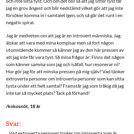
och inte sitta tyst. Och om det blir så att jag sitter tyst får
jag en grov ångest och blir nedstämd vilket gör att jag inte
försöker komma in i samtalet igen, och så går det runt i en
negativ spiral.
Jag är medveten om att jag är en introvert människa. Jag
älskar att vara med mina kompisar men så fort någon
utomstående kommer så känner jag av den här pressen av
att jag inte får vara tyst. Så mina frågor är: Finns det någon
som känner samma som jag och isåfall, hur resonerar ni?
Hur gör jag för att minska pressen på mig själv? Vad tänker
extroverta personer om introverta personer som kan sitta
tysta under ett helt samtal? Framstår jag som tråkig då jag
inte tar så mycket plats? Tack på förhand!
/kokosnöt, 18 år
Svar:
Vad extroverta personer tycker om introverta som är