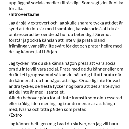
upplägg på sociala medier tillräckligt. Som sagt, det är olika
för alla.
/Introverta.me
Jag är själv extrovert och jag skulle snarare tycka att det är
synd att du inte är med i samtalet, kanske också att du är
ointresserad beroende på hur du beter dig. Däremot
förstår jag också känslan att inte vilja prata bland
främlingar, var själv lite svårt för det och pratar hellre med
de jag känner, iaf i början.
Jag tycker inte du ska känna någon press att vara social
om du inte vill vara social. Prata med de du känner eller om
du är i ett gruppsamtal så kan du hålla dig till att prata när
du känner att du har något att säga. Oroa dig inte för vad
andra tycker, de flesta tycker nog bara att det är lite synd
att du inte är med i samtalet.
Allt du behöver göra för att inte framstå som ointresserad
eller tråkig i den mening jag tror du menar är att hänga
med, lyssna och titta på den som pratar.
/Extro
Jag känner helt igen mig i vad du skriver, och jag vill bara