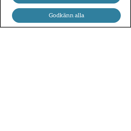
Godkänn alla
UMO.se - om sex, hälsa och
relationer
UMO är en webbplats för alla som är mellan 13 och 25 år.
På UMO.se kan du få kunskap om kroppen, sex, relationer,
psykisk hälsa, alkohol och droger, självkänsla och mycket
annat.
Sveriges alla regioner är med och betalar för UMO.