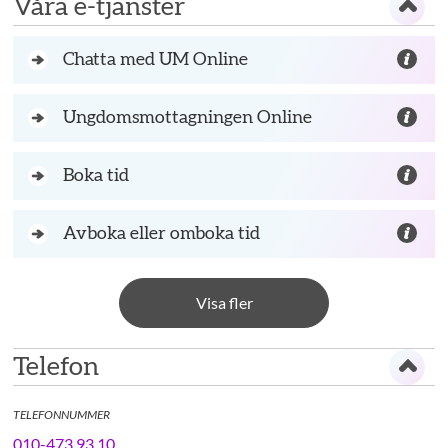
Våra e-tjänster
Chatta med UM Online
Ungdomsmottagningen Online
Boka tid
Avboka eller omboka tid
Visa fler
Telefon
TELEFONNUMMER
010-473 93 10