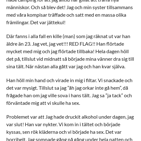
människor. Och så blev det! Jag och min syster tillsammans
med våra kompisar träffade och satt med en massa olika
främlingar. Det var jättekul!
Där fanns i alla fall en kille (man) som jag räknat ut var han
äldre än 23. Jag vet, jag vet!!! RED FLAG!! Han flörtade
mycket med mig och jag flörtade tillbaka! Hela dagen höll
det på, tillslut vid midnatt så började mina vänner dra sig till
sina tält. När nästan alla gått var jag och han kvar själva.
Han höll min hand och virade in mig i filtar. Vi snackade och
det var mysigt. Tillslut sa jag ”åh jag orkar inte gå hem”, då
frågade han om jag ville sova i hans tält. Jag sa ”ja tack” och
förväntade mig att vi skulle ha sex.
Problemet var att Jag hade druckit alkohol under dagen, jag
var slut! Han var nykter. Vi kom in i tältet och började
kyssas, sen rök kläderna och vi började ha sex. Det var
horribelt. Jag somnade gång på gång under hela natten och