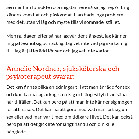
Sen när han försökte röra mig där nere så sa jag nej. Allting
kändes konstigt och påskyndat. Han hade inga problem
med det, utan vi låg och myste tills vi somnade istället.
Men nu dagen efter så har jag världens ångest, jag känner
mig jättesmutsig och äcklig. Jag vet inte vad jag ska ta mig
till. Jag är jätterädd för sex och jag vet inte varför.
Annelie Nordner, sjuksköterska och
psykoterapeut svarar:
Det kan finnas olika anledningar till att man är rädd för sex
och kan känna sig äcklig, smutsig och ångestfylld vid såna
här tillfällen. Det kan bero på att man inte känner sig mogen
för att ha sex. Det kan ha att göra med vad man lärt sig om
sex eller vad man varit med om tidigare i livet. Det kan också
bero på att det gick lite för långt när du och din kille
hånglade.