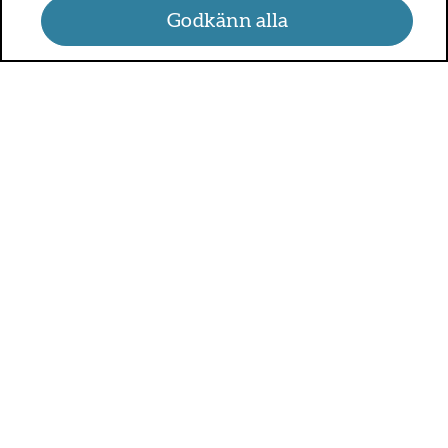
Godkänn alla
UMO.se - om sex, hälsa och
relationer
UMO är en webbplats för alla som är mellan 13 och 25 år.
På UMO.se kan du få kunskap om kroppen, sex, relationer,
psykisk hälsa, alkohol och droger, självkänsla och mycket
annat.
Sveriges alla regioner är med och betalar för UMO.